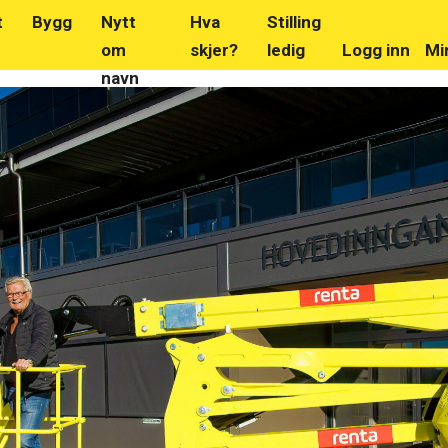
t
Bygg
Nytt
Hva
Stilling
om
skjer?
ledig
Logg inn
Mi
navn