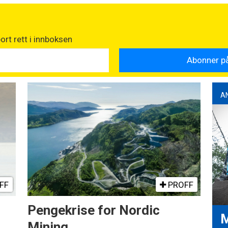
rt rett i innboksen
A
FF
PROFF
Pengekrise for Nordic
M
Mining