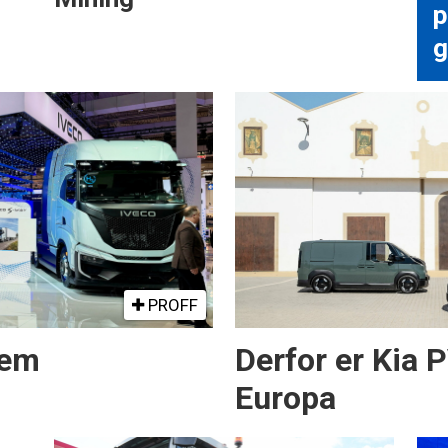
p
g
PROFF
rem
Derfor er Kia 
Europa