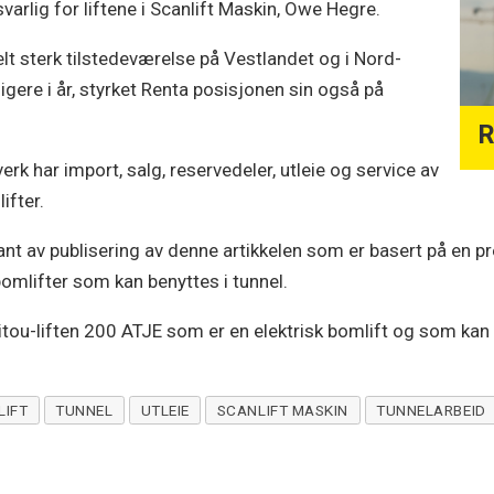
arlig for liftene i Scanlift Maskin, Owe Hegre.
lt sterk tilstedeværelse på Vestlandet og i Nord-
igere i år, styrket Renta posisjonen sin også på
R
k har import, salg, reservedeler, utleie og service av
ifter.
kant av publisering av denne artikkelen som er basert på en p
bomlifter som kan benyttes i tunnel.
tou-liften 200 ATJE som er en elektrisk bomlift og som kan 
LIFT
TUNNEL
UTLEIE
SCANLIFT MASKIN
TUNNELARBEID