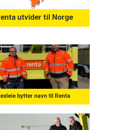
enta utvider til Norge
lexleie bytter navn til Renta