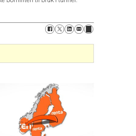
 bomliften til bruk i tunnel.