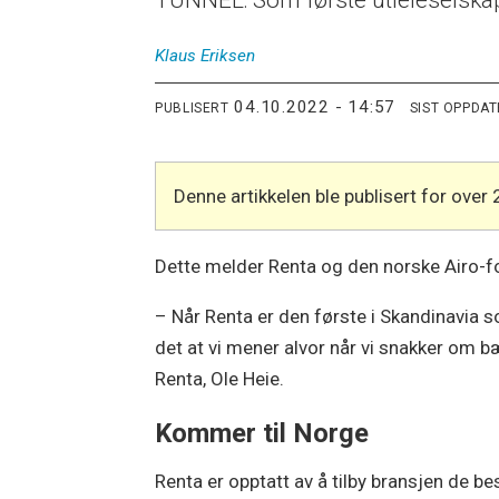
TUNNEL: Som første utleieselskap i
Klaus
Eriksen
04.10.2022 - 14:57
PUBLISERT
SIST OPPDA
Denne artikkelen ble publisert for over 
Dette melder Renta og den norske Airo-fo
– Når Renta er den første i Skandinavia so
det at vi mener alvor når vi snakker om bæ
Renta, Ole Heie.
Kommer til Norge
Renta er opptatt av å tilby bransjen de b