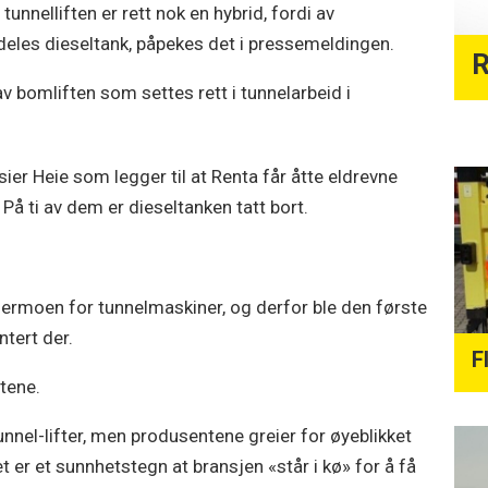
tunnelliften er rett nok en hybrid, fordi av
eles dieseltank, påpekes det i pressemeldingen.
R
v bomliften som settes rett i tunnelarbeid i
, sier Heie som legger til at Renta får åtte eldrevne
r. På ti av dem er dieseltanken tatt bort.
dermoen for tunnelmaskiner, og derfor ble den første
ntert der.
F
ftene.
unnel-lifter, men produsentene greier for øyeblikket
et er et sunnhetstegn at bransjen «står i kø» for å få