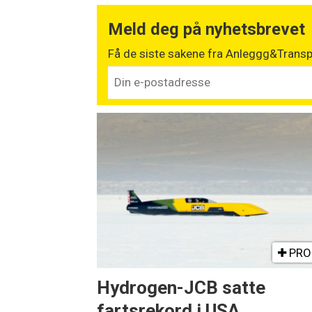
Meld deg på nyhetsbrevet
Få de siste sakene fra Anleggg&Transpo
PRO
Hydrogen-JCB satte
fartsrekord i USA