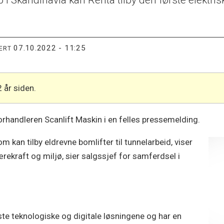
 Skandinavia kan Renta tilby den første elektriske
07.10.2022 - 11:25
TERT
2 år siden.
rhandleren Scanlift Maskin i en felles pressemelding.
m kan tilby eldrevne bomlifter til tunnelarbeid, viser
rekraft og miljø, sier salgssjef for samferdsel i
este teknologiske og digitale løsningene og har en