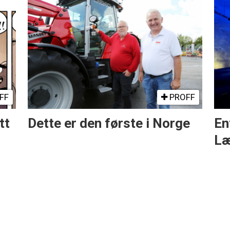
FF
PROFF
tt
Dette er den første i Norge
En
Læ