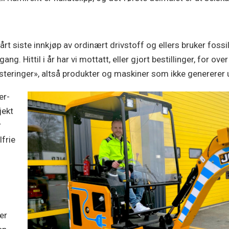
 vårt siste innkjøp av ordinært drivstoff og ellers bruker foss
gang. Hittil i år har vi mottatt, eller gjort bestillinger, for o
esteringer», altså produkter og maskiner som ikke genererer u
er-
jekt
r
lfrie
er