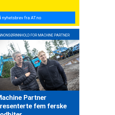
NNONSØRINNHOLD FOR MACHINE PARTNER
achine Partner
resenterte fem ferske
odbiter