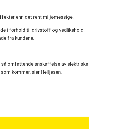
effekter enn det rent miljømessige.
e i forhold til drivstoff og vedlikehold,
ende fra kundene.
en så omfattende anskaffelse av elektriske
ne som kommer, sier Helljesen.