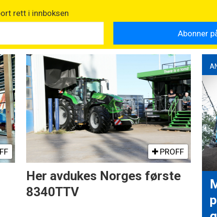
rt rett i innboksen
A
FF
PROFF
Her avdukes Norges første
M
8340TTV
p
g