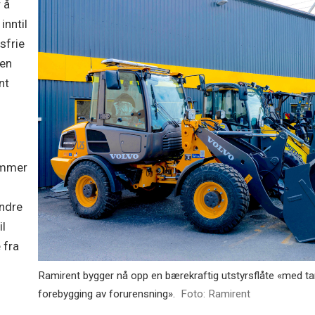
 å
inntil
sfrie
 en
nt
ommer
indre
il
 fra
Ramirent bygger nå opp en bærekraftig utstyrsflåte «med tank
forebygging av forurensning».
Foto: Ramirent