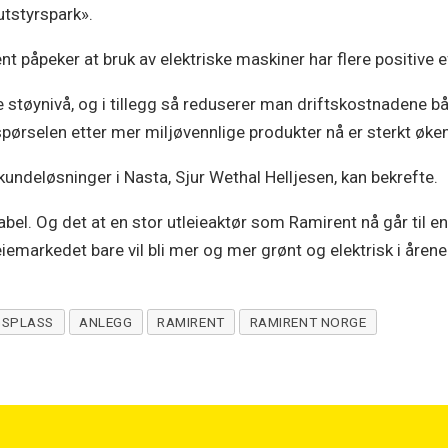
utstyrspark».
t påpeker at bruk av elektriske maskiner har flere positive 
e støynivå, og i tillegg så reduserer man driftskostnadene båd
rspørselen etter mer miljøvennlige produkter nå er sterkt øk
kundeløsninger i Nasta, Sjur Wethal Helljesen, kan bekrefte.
dabel. Og det at en stor utleieaktør som Ramirent nå går til 
leiemarkedet bare vil bli mer og mer grønt og elektrisk i åre
GSPLASS
ANLEGG
RAMIRENT
RAMIRENT NORGE