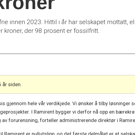
kroner
ie innen 2023. Hittil i år har selskapet mottatt, ell
kroner, der 98 prosent er fossilfritt.
5 år siden.
sis gjennom hele vår verdikjede. Vi ønsker å tilby løsninger
ggeprosjekter. I Ramirent bygger vi derfor nå opp en bærekra
g av forurensning, forteller administrerende direktør i Ramir
il Ramirent er nullutslipp, og det første delmålet er at selsk