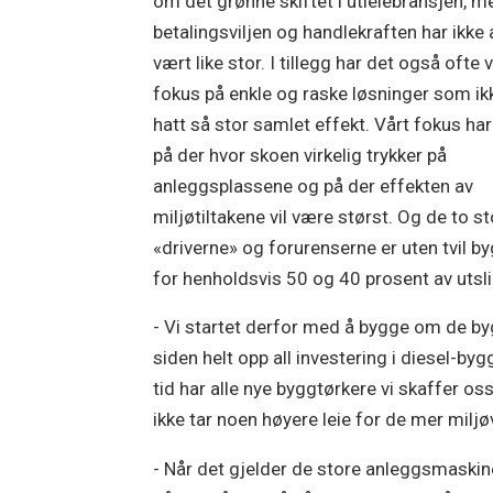
om det grønne skiftet i utleiebransjen, m
betalingsviljen og handlekraften har ikke a
vært like stor. I tillegg har det også ofte 
fokus på enkle og raske løsninger som ik
hatt så stor samlet effekt. Vårt fokus ha
på der hvor skoen virkelig trykker på
anleggsplassene og på der effekten av
miljøtiltakene vil være størst. Og de to s
«driverne» og forurenserne er uten tvil 
for henholdsvis 50 og 40 prosent av utsli
- Vi startet derfor med å bygge om de bygg
siden helt opp all investering i diesel-by
tid har alle nye byggtørkere vi skaffer o
ikke tar noen høyere leie for de mer mil
- Når det gjelder de store anleggsmaski