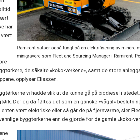
en
lltid
vært
ke har
r vært
Ramirent satser også tungt på en elektrifisering av mindre ma
minigravere som Fleet and Sourcing Manager i Ramirent, Per
tore
byggtørkere, de såkalte «koko-verkene», samt de store anle
ppene, opplyser Eliassen.
tørkerne vi hadde slik at de kunne gå på biodiesel i stedet. I
ggtørk. Der og da føltes det som en ganske «vågal» beslutning,
ss enten vært elektriske eller så går de på fjernvarme, sier
jøvennlige byggtørkerne enn de gjorde for de gamle «koko-ve
nene