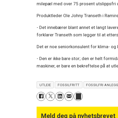
milepæl med over 75 prosent utslippsfri 
Produktleder Ole Johny Transeth i Ramiren
- Det innebærer blant annet et langt laver
forklarer Transeth som legger til at ette
Det er noe seniorkonsulent for klima- og 
- Den er ikke bare stor; den er helt formi
maskiner, er bare en bekreftelse på at ut
UTLEIE
FOSSILFRITT
FOSSILFRI ANLEG
Meld deg på nyhetsbrevet