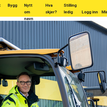
t
Bygg
Nytt
Hva
Stilling
om
skjer?
ledig
Logg inn
Mi
navn