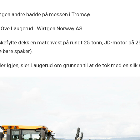
ingen andre hadde på messen i Tromsø.
an Ove Laugerud i Wirtgen Norway AS.
fylte dekk en matchvekt på rundt 25 tonn, JD-motor på 255 
ke bare spaker).
høvler igjen, sier Laugerud om grunnen til at de tok med en sli