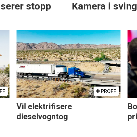
serer stopp
Kamera i svin
FF
PROFF
Vil elektrifisere
Bo
dieselvogntog
pr