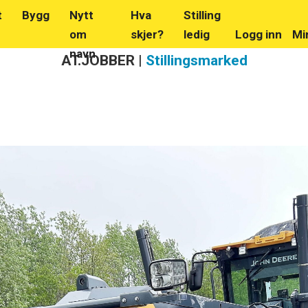
t
Bygg
Nytt
Hva
Stilling
om
skjer?
ledig
Logg inn
Mi
navn
AT.JOBBER |
Stillingsmarked