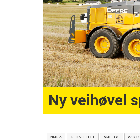
Ny veihøvel 
NNBA
JOHN DEERE
ANLEGG
WIRT