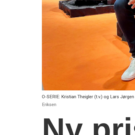
O-SERIE: Kristian Theigler (t.v.) og Lars Jørg
Eriksen
Ny pri