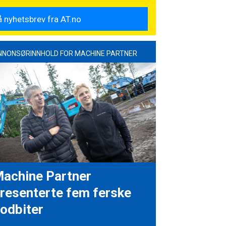
NNONSØRINNHOLD FOR MACHINE PARTNER
achine Partner
resenterte fem ferske
odbiter