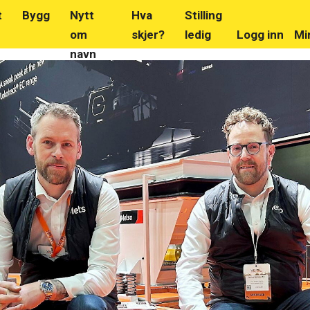
t
Bygg
Nytt
Hva
Stilling
om
skjer?
ledig
Logg inn
Mi
navn