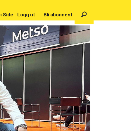
n Side
Logg ut
Bli abonnent