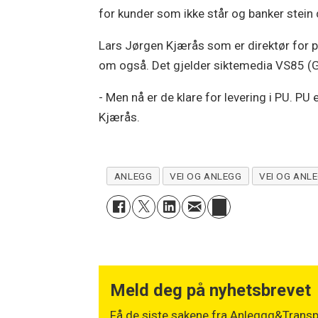
for kunder som ikke står og banker stein dø
Lars Jørgen Kjærås som er direktør for p
om også. Det gjelder siktemedia VS85 (GS
- Men nå er de klare for levering i PU. PU 
Kjærås.
ANLEGG
VEI OG ANLEGG
VEI OG ANL
Meld deg på nyhetsbrevet
Få de siste sakene fra Anleggg&Transpo