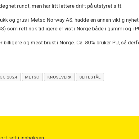
gnet rundt, men har litt lettere drift på utstyret sitt.
ukk og grus i Metso Norway AS, hadde en annen viktig nyhet
) som rett nok tidligere er vist i Norge både i gummi og i P
er billigere og mest brukt i Norge. Ca. 80% bruker PU, så derfo
EGG 2024
METSO
KNUSEVERK
SLITESTÅL
rt rett i innboksen