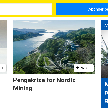
A
FF
PROFF
Pengekrise for Nordic
M
Mining
p
g