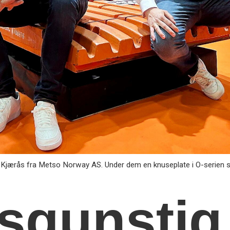
en Kjærås fra Metso Norway AS. Under dem en knuseplate i O-serien s
sgunstig