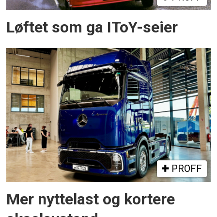
Løftet som ga IToY-seier
PROFF
Mer nyttelast og kortere