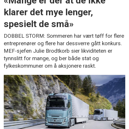
«Mange er der at de ikke
klarer det mye lenger,
spesielt de små»
DOBBEL STORM: Sommeren har vært tøff for flere
entreprenører og flere har dessverre gått konkurs.
MEF-sjefen Julie Brodtkorb sier likviditeten er
tynnslitt for mange, og ber både stat og
fylkeskommuner om å aksjonere raskt.