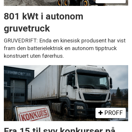
801 kWt i autonom
gruvetruck
GRUVEDRIFT: Enda en kinesisk produsent har vist
fram den batterielektrisk en autonom tipptruck
konstruert uten førerhus.
PROFF
Fra 15 til syv konkurser på