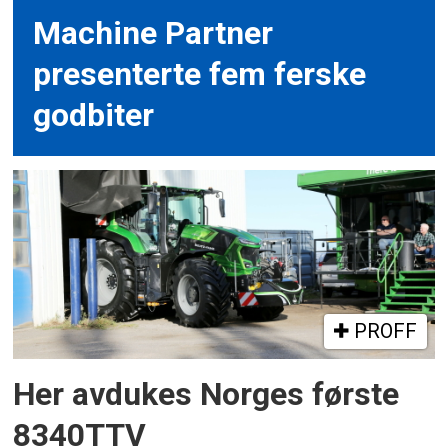
Machine Partner
presenterte fem ferske
godbiter
PROFF
Her avdukes Norges første
8340TTV