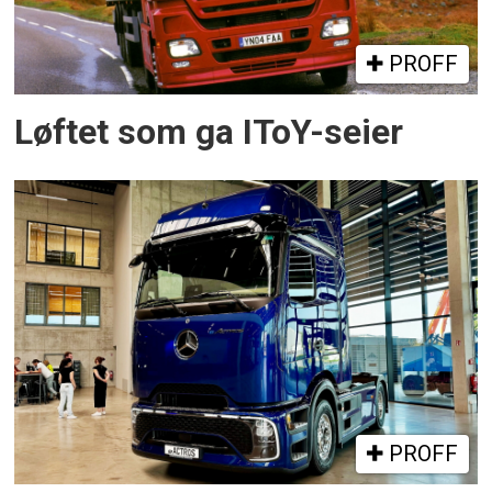
PROFF
Løftet som ga IToY-seier
PROFF