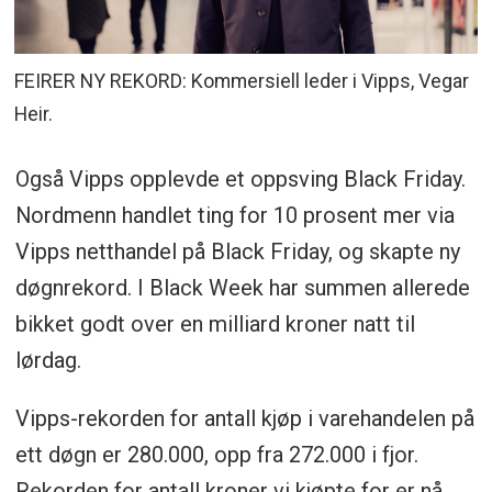
FEIRER NY REKORD: Kommersiell leder i Vipps, Vegar
Heir.
Også Vipps opplevde et oppsving Black Friday.
Nordmenn handlet ting for 10 prosent mer via
Vipps netthandel på Black Friday, og skapte ny
døgnrekord. I Black Week har summen allerede
bikket godt over en milliard kroner natt til
lørdag.
Vipps-rekorden for antall kjøp i varehandelen på
ett døgn er 280.000, opp fra 272.000 i fjor.
Rekorden for antall kroner vi kjøpte for er nå