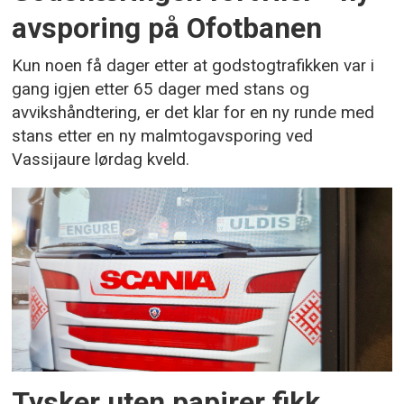
avsporing på Ofotbanen
Kun noen få dager etter at godstogtrafikken var i
gang igjen etter 65 dager med stans og
avvikshåndtering, er det klar for en ny runde med
stans etter en ny malmtogavsporing ved
Vassijaure lørdag kveld.
Tysker uten papirer fikk