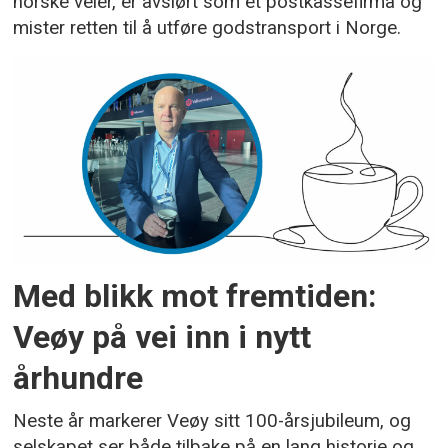
norske veier, er avslørt som et postkassefirma og
mister retten til å utføre godstransport i Norge.
Med blikk mot fremtiden:
Veøy på vei inn i nytt
århundre­
Neste år markerer Veøy sitt 100-årsjubileum, og
selskapet ser både tilbake på en lang historie og