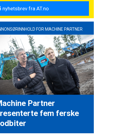
NNONSØRINNHOLD FOR MACHINE PARTNER
achine Partner
resenterte fem ferske
odbiter