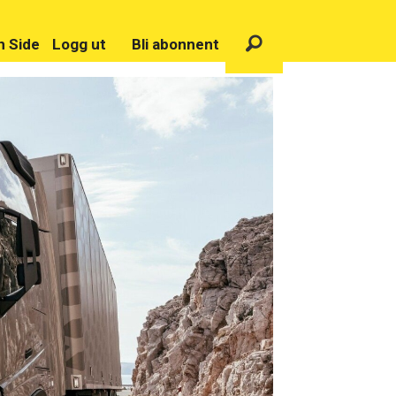
n Side
Logg ut
Bli abonnent