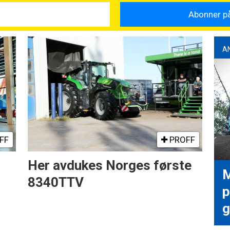
A
FF
PROFF
Her avdukes Norges første
M
8340TTV
p
g