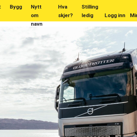
t
Bygg
Nytt
Hva
Stilling
om
skjer?
ledig
Logg inn
Mi
navn