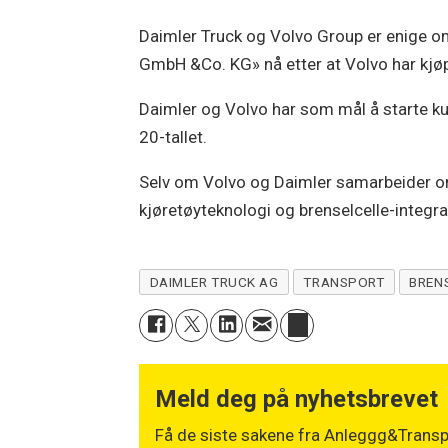
Daimler Truck og Volvo Group er enige om
GmbH &Co. KG» nå etter at Volvo har kjøpt
Daimler og Volvo har som mål å starte kun
20-tallet.
Selv om Volvo og Daimler samarbeider om 
kjøretøyteknologi og brenselcelle-integras
DAIMLER TRUCK AG
TRANSPORT
BREN
Meld deg på nyhetsbrevet
Få de siste sakene fra Anleggg&Transpo