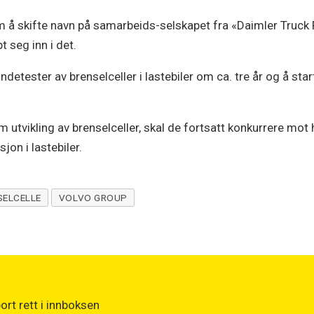
 å skifte navn på samarbeids-selskapet fra «Daimler Truck F
 seg inn i det.
detester av brenselceller i lastebiler om ca. tre år og å sta
utvikling av brenselceller, skal de fortsatt konkurrere mo
jon i lastebiler.
SELCELLE
VOLVO GROUP
rt rett i innboksen