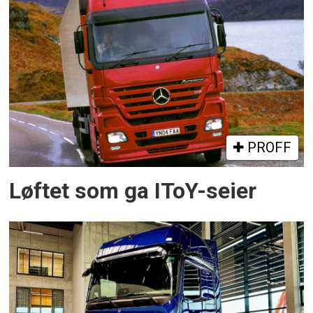
PROFF
Løftet som ga IToY-seier