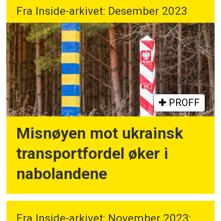
Fra Inside-arkivet: Desember 2023
PROFF
Misnøyen mot ukrainsk
transportfordel øker i
nabolandene
Fra Inside-arkivet: November 2023: