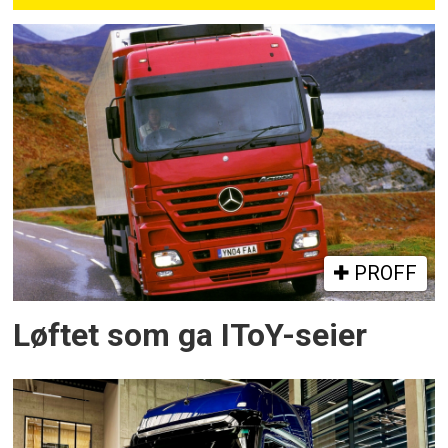
PROFF
Løftet som ga IToY-seier