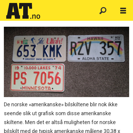
De norske «amerikanske» bilskiltene blir nok ikke
seende slik ut grafisk som disse amerikanske
skiltene. Men det er altså muligheten for norske
bilskilt med de typisk amerikanske målene 30,38 x