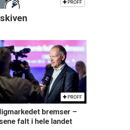
PROFF
gskiven
PROFF
ligmarkedet bremser –
sene falt i hele landet