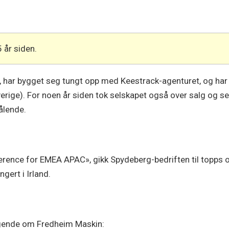
5 år siden.
 har bygget seg tungt opp med Keestrack-agenturet, og har 
verige). For noen år siden tok selskapet også over salg og s
rålende.
erence for EMEA APAC», gikk Spydeberg-bedriften til topps og
gert i Irland.
ølgende om Fredheim Maskin: