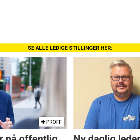
SE ALLE LEDIGE STILLINGER HER:
PROFF
r på offentlig
Ny daglig lede