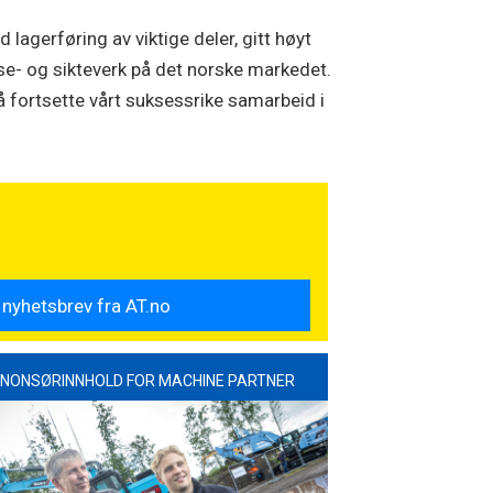
 lagerføring av viktige deler, gitt høyt
use- og sikteverk på det norske markedet.
 å fortsette vårt suksessrike samarbeid i
NONSØRINNHOLD FOR MACHINE PARTNER