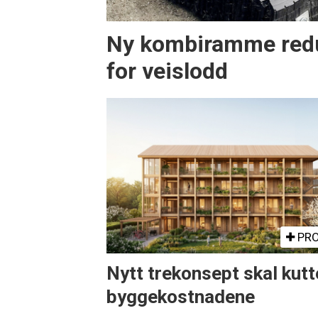
Ny kombiramme redu
for veislodd
PRO
Nytt trekonsept skal kutt
byggekostnadene