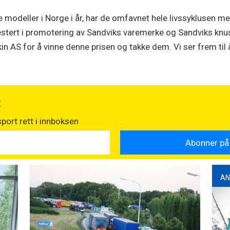
te modeller i Norge i år, har de omfavnet hele livssyklusen med
investert i promotering av Sandviks varemerke og Sandviks kn
kin AS for å vinne denne prisen og takke dem. Vi ser frem til
t
port rett i innboksen
AN