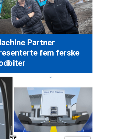
achine Partner
resenterte fem ferske
odbiter