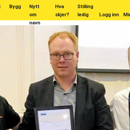
t
Bygg
Nytt
Hva
Stilling
om
skjer?
ledig
Logg inn
Mi
navn