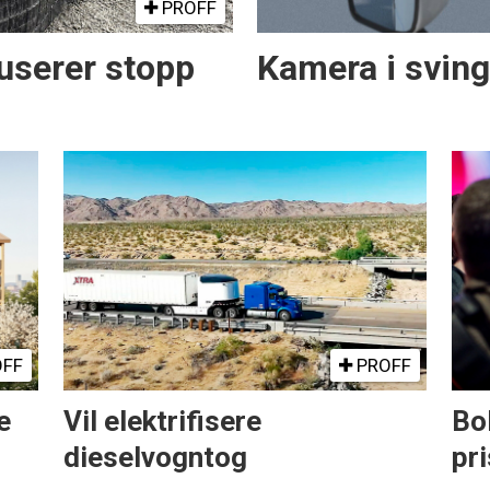
PROFF
serer stopp
Kamera i svin
FF
PROFF
e
Vil elektrifisere
Bo
dieselvogntog
pri