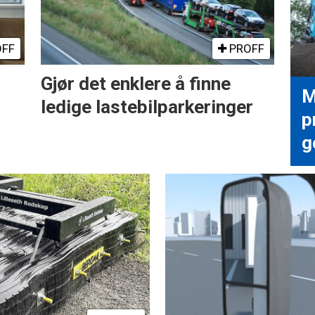
FF
PROFF
Gjør det enklere å finne
M
ledige lastebilparkeringer
p
g