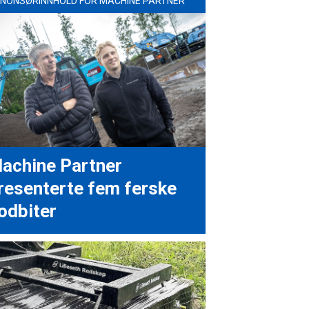
NONSØRINNHOLD FOR MACHINE PARTNER
achine Partner
resenterte fem ferske
odbiter