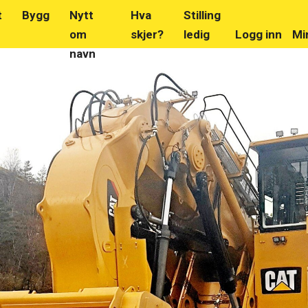
t
Bygg
Nytt
Hva
Stilling
om
skjer?
ledig
Logg inn
Mi
navn