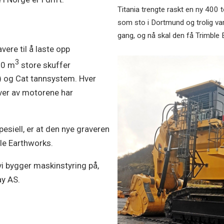
Titania trengte raskt en ny 400 
som sto i Dortmund og trolig va
gang, og nå skal den få Trimble
vere til å laste opp
3
20 m
store skuffer
) og Cat tannsystem. Hver
ver av motorene har
esiell, er at den nye graveren
le Earthworks.
vi bygger maskinstyring på,
ay AS.