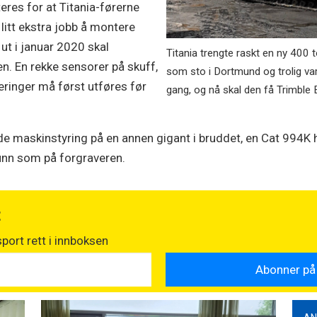
res for at Titania-førerne
 litt ekstra jobb å montere
 ut i januar 2020 skal
Titania trengte raskt en ny 400 
. En rekke sensorer på skuff,
som sto i Dortmund og trolig va
eringer må først utføres før
gang, og nå skal den få Trimble
rende maskinstyring på en annen gigant i bruddet, en Cat 994K
unn som på forgraveren.
t
port rett i innboksen