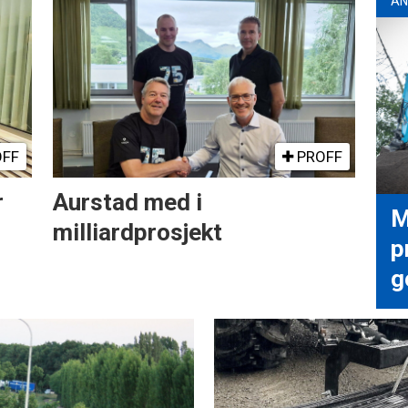
AN
FF
PROFF
r
Aurstad med i
M
milliardprosjekt
p
g