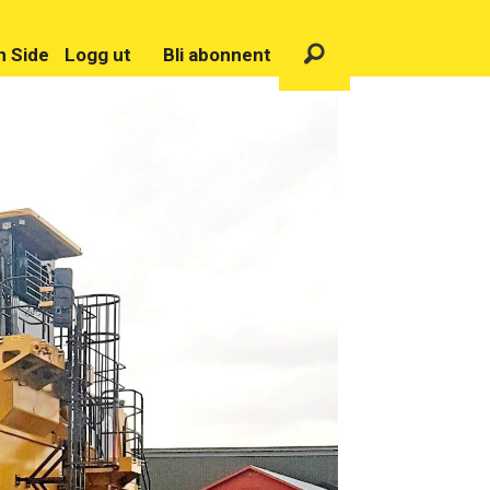
n Side
Logg ut
Bli abonnent