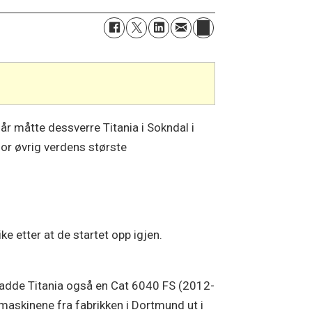
år måtte dessverre Titania i Sokndal i
for øvrig verdens største
ke etter at de startet opp igjen.
n hadde Titania også en Cat 6040 FS (2012-
maskinene fra fabrikken i Dortmund ut i