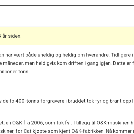
5 år siden.
an har vært både uheldig og heldig om hverandre. Tidligere i 
e måneder, men heldigvis kom driften i gang igjen. Dette er 
llioner tonn!
v de to 400-tonns forgravere i bruddet tok fyr og brant opp li
et, en O&K fra 2006, som tok fyr. I tillegg til O&K-maskine
skiner, for Cat kjøpte som kjent O&K-fabrikken. Nå kommer 