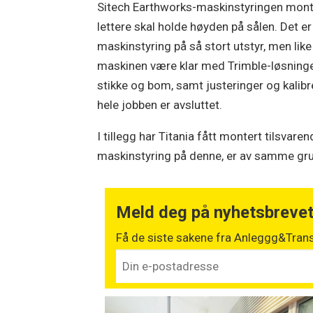
Sitech Earthworks-maskinstyringen monte
lettere skal holde høyden på sålen. Det er
maskinstyring på så stort utstyr, men like
maskinen være klar med Trimble-løsningen
stikke og bom, samt justeringer og kalibr
hele jobben er avsluttet.
I tillegg har Titania fått montert tilsva
maskinstyring på denne, er av samme gr
Meld deg på nyhetsbreve
Få de siste sakene fra Anleggg&Trans