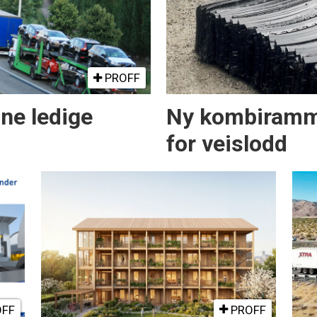
PROFF
nne ledige
Ny kombiramm
for veislodd
FF
PROFF