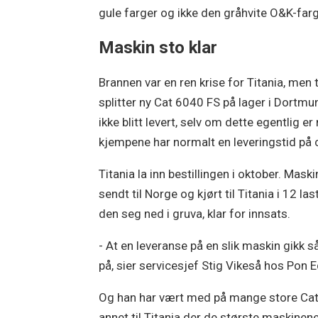
gule farger og ikke den gråhvite O&K-far
Maskin sto klar
Brannen var en ren krise for Titania, men t
splitter ny Cat 6040 FS på lager i Dortm
ikke blitt levert, selv om dette egentlig e
kjempene har normalt en leveringstid på ca
Titania la inn bestillingen i oktober. Mask
sendt til Norge og kjørt til Titania i 12 l
den seg ned i gruva, klar for innsats.
- At en leveranse på en slik maskin gikk s
på, sier servicesjef Stig Vikeså hos Pon 
Og han har vært med på mange store Cater
annet til Titania der de største maskinene 