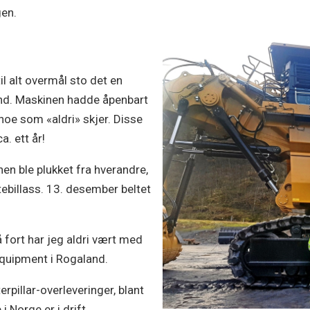
gen.
il alt overmål sto det en
und. Maskinen hadde åpenbart
r noe som «aldri» skjer. Disse
. ett år!
inen ble plukket fra hverandre,
astebillass. 13. desember beltet
å fort har jeg aldri vært med
Equipment i Rogaland.
pillar-overleveringer, blant
i Norge er i drift.