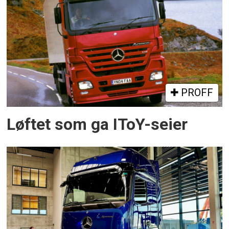
PROFF
Løftet som ga IToY-seier