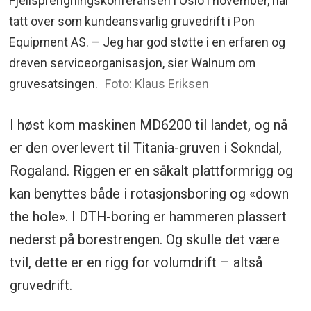
Fjellsprengningskonferansen i Oslo i november, har
tatt over som kundeansvarlig gruvedrift i Pon
Equipment AS. – Jeg har god støtte i en erfaren og
dreven serviceorganisasjon, sier Walnum om
gruvesatsingen.
Foto: Klaus Eriksen
I høst kom maskinen MD6200 til landet, og nå
er den overlevert til Titania-gruven i Sokndal,
Rogaland. Riggen er en såkalt plattformrigg og
kan benyttes både i rotasjonsboring og «down
the hole». I DTH-boring er hammeren plassert
nederst på borestrengen. Og skulle det være
tvil, dette er en rigg for volumdrift – altså
gruvedrift.