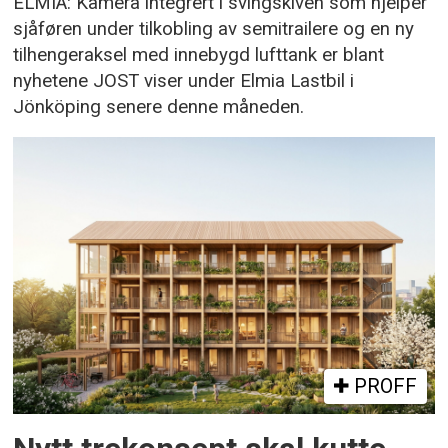
ELMIA: Kamera integrert i svingskiven som hjelper
sjåføren under tilkobling av semitrailere og en ny
tilhengeraksel med innebygd lufttank er blant
nyhetene JOST viser under Elmia Lastbil i
Jönköping senere denne måneden.
PROFF