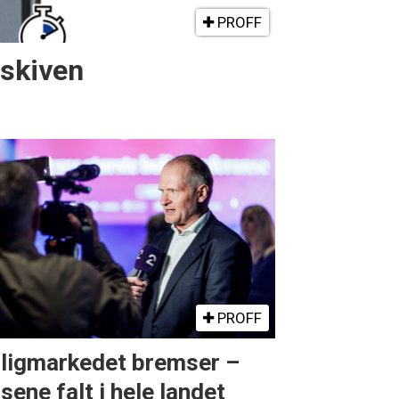
PROFF
gskiven
PROFF
ligmarkedet bremser –
isene falt i hele landet