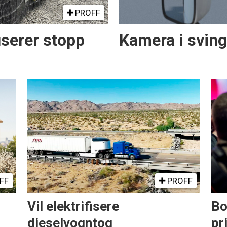
PROFF
serer stopp
Kamera i svin
FF
PROFF
Vil elektrifisere
Bo
dieselvogntog
pr