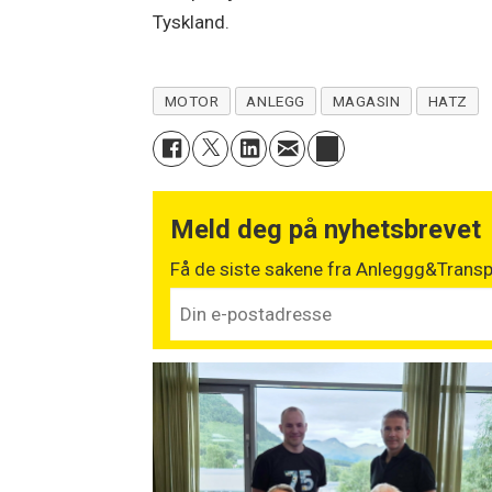
Tyskland.
MOTOR
ANLEGG
MAGASIN
HATZ
Meld deg på nyhetsbrevet
Få de siste sakene fra Anleggg&Transpo