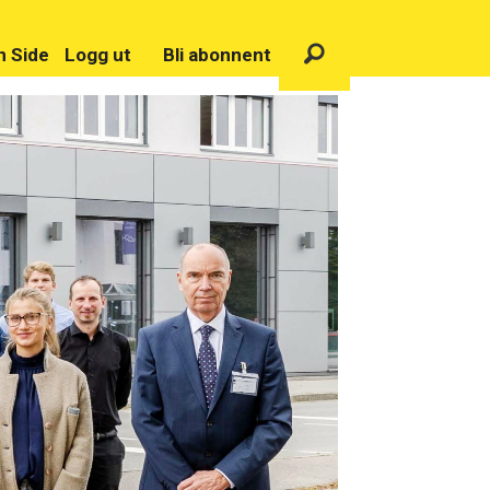
n Side
Logg ut
Bli abonnent