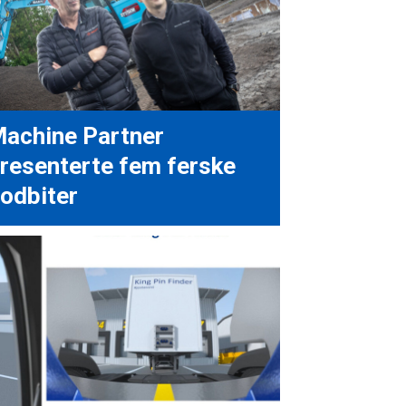
achine Partner
resenterte fem ferske
odbiter