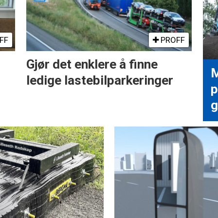
FF
PROFF
Gjør det enklere å finne
M
ledige lastebilparkeringer
p
g