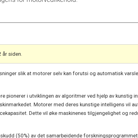
2 år siden.
sninger slik at motorer selv kan forutsi og automatisk varsle
pionerer i utviklingen av algoritmer ved hjelp av kunstig int
askinmarkedet. Motorer med deres kunstige intelligens vil
icekapasitet. Dette vil øke maskinenes tilgjengelighet og red
lskudd (50%) av det samarbeidende forskningsprogrammet ti