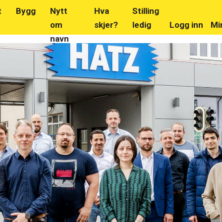
t
Bygg
Nytt
Hva
Stilling
om
skjer?
ledig
Logg inn
Mi
navn