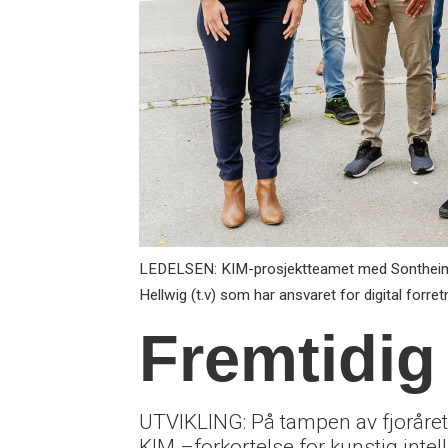
LEDELSEN: KIM-prosjektteamet med Sontheim- 
Hellwig (t.v) som har ansvaret for digital forretn
Fremtidig
UTVIKLING: På tampen av fjoråret
KIM –forkortelse for kunstig intel