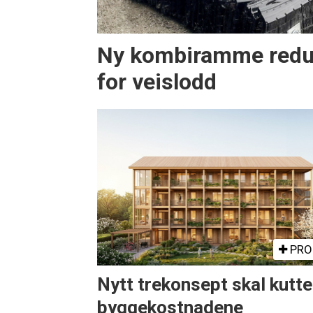
Ny kombiramme redu
for veislodd
PRO
Nytt trekonsept skal kutte
byggekostnadene