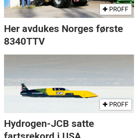
PROFF
Her avdukes Norges første
8340TTV
PROFF
Hydrogen-JCB satte
fartsrekord i USA