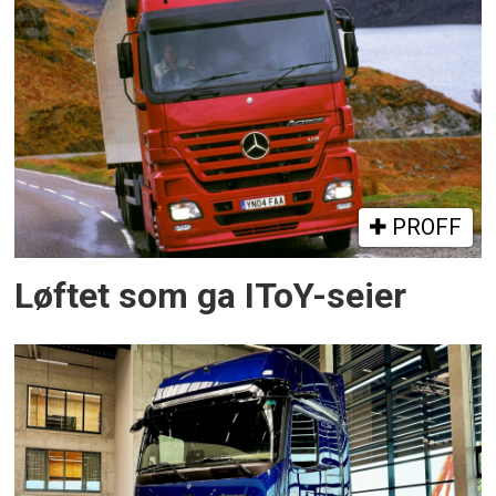
PROFF
Løftet som ga IToY-seier