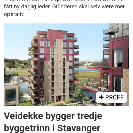
fått ny daglig leder. Gründeren skal selv være mer
operativ.
PROFF
Veidekke bygger tredje
byggetrinn i Stavanger