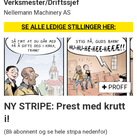
Verksmester/Driftssjef
Nellemann Machinery AS
SE ALLE LEDIGE STILLINGER HER:
PROFF
NY STRIPE: Prest med krutt
i!
(Bli abonnent og se hele stripa nedenfor)