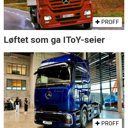
PROFF
Løftet som ga IToY-seier
PROFF