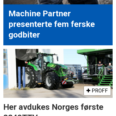
Machine Partner
presenterte fem ferske
godbiter
PROFF
Her avdukes Norges første