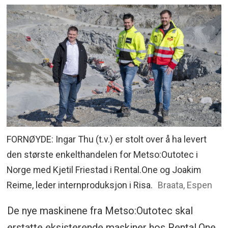
FORNØYDE: Ingar Thu (t.v.) er stolt over å ha levert
den største enkelthandelen for Metso:Outotec i
Norge med Kjetil Friestad i Rental.One og Joakim
Reime, leder internproduksjon i Risa.
Braata, Espen
De nye maskinene fra Metso:Outotec skal
erstatte eksisterende maskiner hos Rental.One.