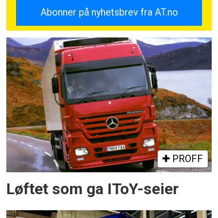
PROFF
Løftet som ga IToY-seier