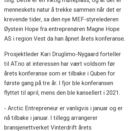
ting. Dette er en viktig møteplass, og at det er
menneskets natur å trekke sammen når det er
krevende tider, sa den nye MEF-styrelederen
Øystein Hope fra entreprenøren Magne Hope
AS i region Vest da han åpnet årets konferanse.
Prosjektleder Kari Druglimo-Nygaard forteller
til AT.no at interessen har vært voldsom før
årets konferanse som er tilbake i Quben for
første gang på tre år. I fjor ble konferansen
flyttet til april, mens den ble kansellert i 2021.
- Arctic Entrepreneur er vanligvis i januar og er
nå tilbake i januar. I tillegg arrangerer
bransjenettverket Vinterdrift årets