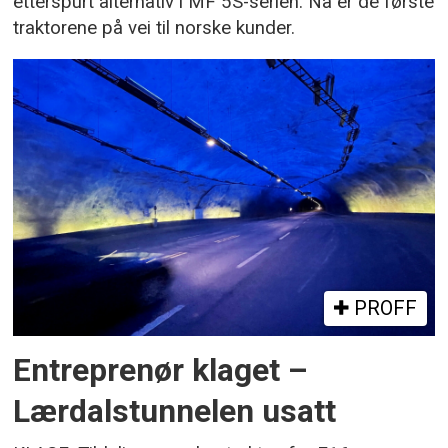
etterspurt alternativ i MF 5S-serien. Nå er de første
traktorene på vei til norske kunder.
PROFF
Entreprenør klaget –
Lærdalstunnelen usatt