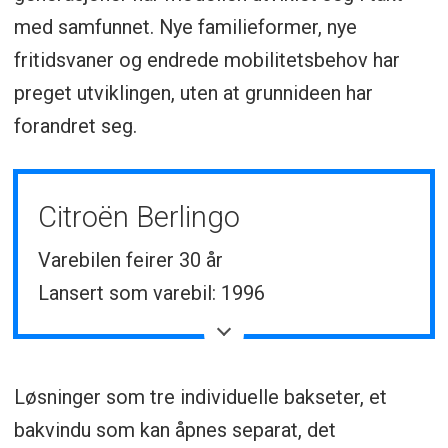
med samfunnet. Nye familieformer, nye
fritidsvaner og endrede mobilitetsbehov har
preget utviklingen, uten at grunnideen har
forandret seg.
Citroën Berlingo
Varebilen feirer 30 år
Lansert som varebil: 1996
Personbilversjon Multispace: 1997
Totalt produserte eksemplarer: over 4,2
millioner
Løsninger som tre individuelle bakseter, et
Solgt i: nærmere 90 land
bakvindu som kan åpnes separat, det