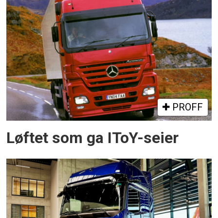
PROFF
Løftet som ga IToY-seier