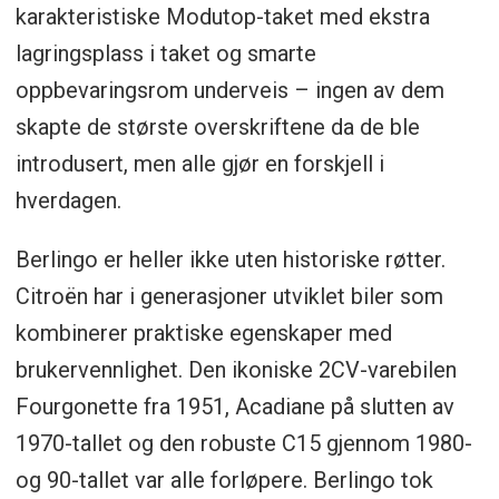
Tilgjengelig i: lengdene M og XL
karakteristiske Modutop-taket med ekstra
Sitteplasser: opptil syv
lagringsplass i taket og smarte
ë-Berlingo rekkevidde: inntil 340 km
oppbevaringsrom underveis – ingen av dem
(WLTP)
skapte de største overskriftene da de ble
Produksjonsland: Spania, Portugal og
introdusert, men alle gjør en forskjell i
Storbritannia
hverdagen.
Berlingo er heller ikke uten historiske røtter.
Citroën har i generasjoner utviklet biler som
kombinerer praktiske egenskaper med
brukervennlighet. Den ikoniske 2CV-varebilen
Fourgonette fra 1951, Acadiane på slutten av
1970-tallet og den robuste C15 gjennom 1980-
og 90-tallet var alle forløpere. Berlingo tok