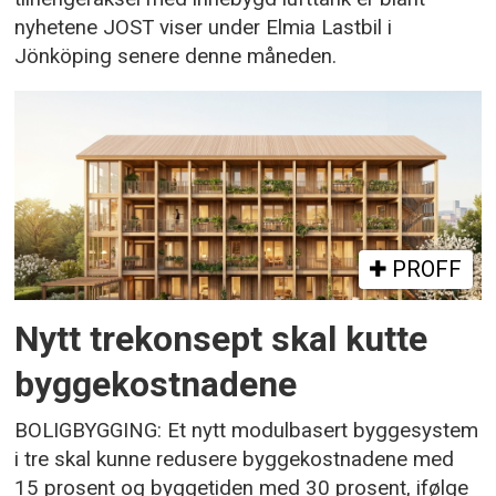
nyhetene JOST viser under Elmia Lastbil i
Jönköping senere denne måneden.
PROFF
Nytt trekonsept skal kutte
byggekostnadene
BOLIGBYGGING: Et nytt modulbasert byggesystem
i tre skal kunne redusere byggekostnadene med
15 prosent og byggetiden med 30 prosent, ifølge