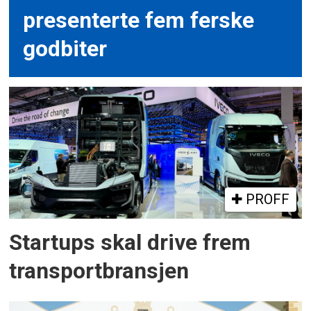
presenterte fem ferske
godbiter
PROFF
Startups skal drive frem
transportbransjen