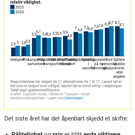
norsk vareeier. I likhet med øvrige år er
listen topptung. Hele 37 vareeiere har
over en milliard kroner i årsomsetning.
Samlet årlig omsetning:
410 mrd. NOK
(
2023
).
Gjennomsnittsomsetning:
7,45
mrd. NOK.
Medianomsetning:
2,15 mrd.
NOK.
Konfidensialitet:
Undersøkelsen er
anonymisert for å sikre ærlige svar på
alle forhold.
Periode:
Svarene er avgitt i mars og
Det siste året har det åpenbart skjedd et skifte:
april 2025 via en web-survey.
Pålitelighet
og
pris
er blitt
enda viktigere