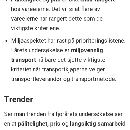
Redaksjonen har i tillegg supplert med
hos vareeierne. Det vil si at flere av
direkte intervjuer for enkelte av
vareeierne har rangert dette som de
respondentene.
viktigste kriteriene.
Miljøaspektet har rast på prioriteringslistene.
I årets undersøkelse er
miljøvennlig
transport
nå bare det sjette viktigste
kriteriet når transportkjøperne velger
transportleverandør og transportmetode.
Trender
Ser man trenden fra fjorårets undersøkelse ser
en at
pålitelighet, pris
og
langsiktig samarbeid