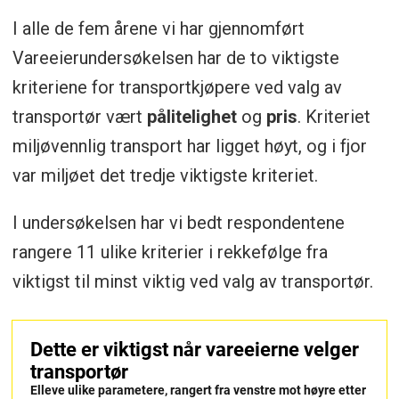
detaljerte spørsmål om norske vareeieres
I alle de fem årene vi har gjennomført
logistikk og forsyningskjeder.
Vareeierundersøkelsen har de to viktigste
Undersøkelsen har hatt som mål å
kriteriene for transportkjøpere ved valg av
kartlegge trender i logistikkbehov
transportør vært
pålitelighet
og
pris
. Kriteriet
og prioriteringer blant privateide vareeiere.
miljøvennlig transport har ligget høyt, og i fjor
Fakta om undersøkelsen
var miljøet det tredje viktigste kriteriet.
I undersøkelsen har vi bedt respondentene
Deltagere:
55 vareeiere - hvorav en
rangere 11 ulike kriterier i rekkefølge fra
rekke av landets største vareeiere.
viktigst til minst viktig ved valg av transportør.
Spennvidde
: Deltagerne representerer
24 ulike bransjesegmenter.
Representativitet:
Undersøkelsen er
ikke representativ for en gjennomsnittlig