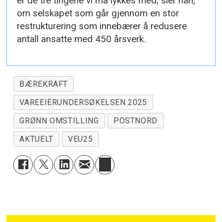
er de tre tingene vi må lykkes med, sier han,
om selskapet som går gjennom en stor
restrukturering som innebærer å redusere
antall ansatte med 450 årsverk.
BÆREKRAFT
VAREEIERUNDERSØKELSEN 2025
GRØNN OMSTILLING
POSTNORD
AKTUELT
VEU25