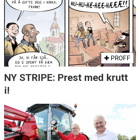
PROFF
NY STRIPE: Prest med krutt
i!