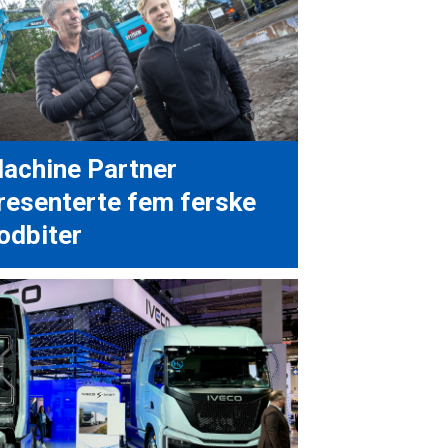
achine Partner
resenterte fem ferske
odbiter