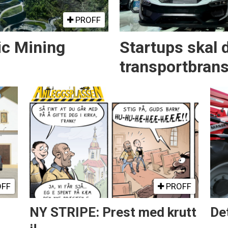
PROFF
ic Mining
Startups skal 
transportbran
FF
PROFF
NY STRIPE: Prest med krutt
Det