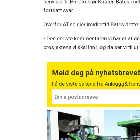
henviser til HR-direktør Kristen Bates i s
fortsatt svar.
Overfor AT.no sier imidlertid Bates dette:
- Den eneste kommentaren vi har er at de
prosjektene vi skal inn i, og da ser vi til ut
Meld deg på nyhetsbreve
Få de siste sakene fra Anleggg&Trans