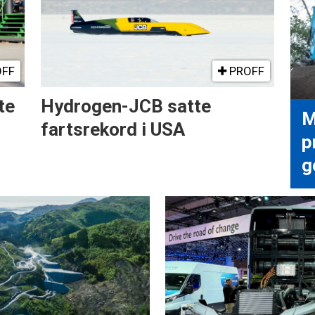
FF
PROFF
te
Hydrogen-JCB satte
M
fartsrekord i USA
p
g