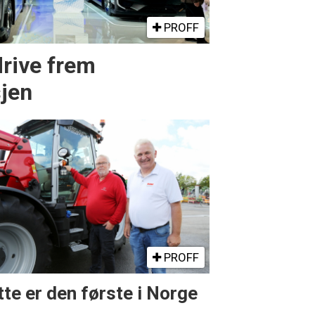
PROFF
drive frem
sjen
PROFF
te er den første i Norge