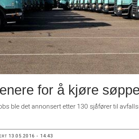
enere for å kjøre søppe
s ble det annonsert etter 130 sjåfører til avfalls
13.05.2016 - 14:43
TERT