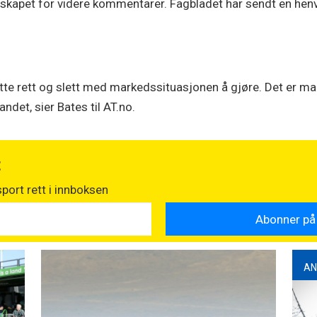
elskapet for videre kommentarer. Fagbladet har sendt en henv
tte rett og slett med markedssituasjonen å gjøre. Det er ma
landet, sier Bates til AT.no.
t
port rett i innboksen
AN