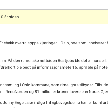
10 år siden.
 Enebakk overta søppelkjæringen i Oslo, noe som innebærer å
ania. På den rumenske nettsiden Bestjobs ble det annonsert 
tt førerkort ble bedt på informasjonsmøte 16. april ble på hot
sinnsamling i Oslo kommune, som rimeligste tilbyder. Tilbudet
enn RenoNorden og 81 millioner kroner lavere enn Norsk Gje
no, Jonny Enger, sier ifølge frifagbevegelse.no han er komf