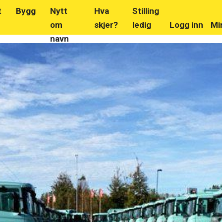
t
Bygg
Nytt
Hva
Stilling
om
skjer?
ledig
Logg inn
Mi
navn