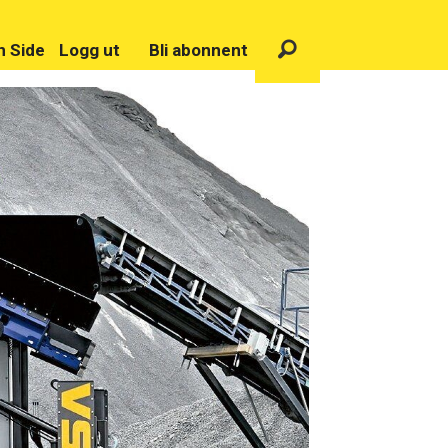
n Side
Logg ut
Bli abonnent