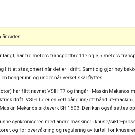
5 år siden.
er langt, har tre meters transportbredde og 3,5 meters trans
itt et stasjonært når det er i drift. Samtidig gjør høy bakke
 en henger inn og under når verket skal flyttes.
ctor) har fått navnet VSIH T7 og inngår i Maskin Mekanos m
lektrisk drift. VSIH T7 er en «ett bånd inn/ett bånd ut-maskin
Maskin Mekanos sikteverk SH 1503. Den kan også settes opp
 kunne synkroniseres med andre maskiner i knuse/sikte-pros
orer, og for overvåkning og regulering av turtall for knusere