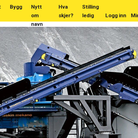
t
Bygg
Nytt
Hva
Stilling
om
skjer?
ledig
Logg inn
Mi
navn