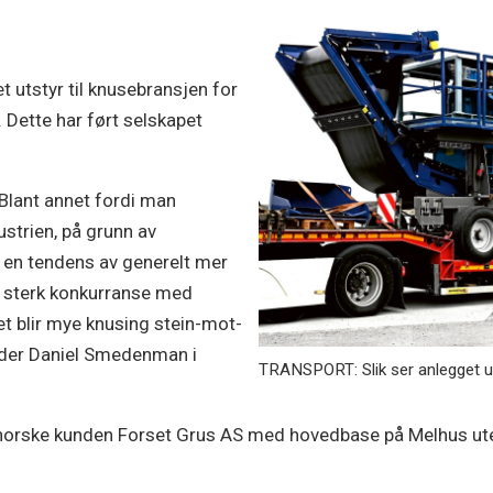
t utstyr til knusebransjen for
. Dette har ført selskapet
 Blant annet fordi man
strien, på grunn av
er en tendens av generelt mer
 i sterk konkurranse med
et blir mye knusing stein-mot-
 leder Daniel Smedenman i
TRANSPORT: Slik ser anlegget ut p
en norske kunden Forset Grus AS med hovedbase på Melhus u