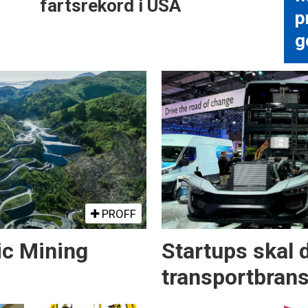
fartsrekord i USA
p
g
PROFF
ic Mining
Startups skal 
transportbran