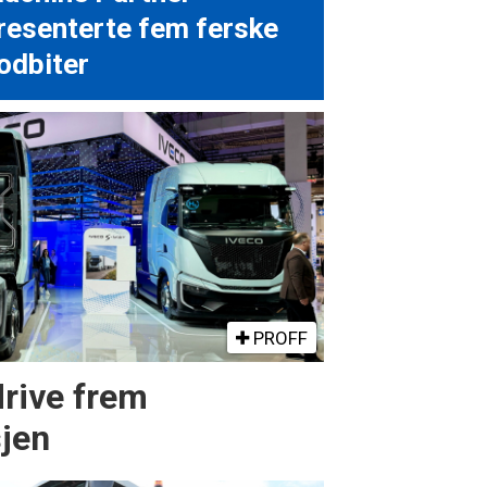
resenterte fem ferske
odbiter
PROFF
drive frem
sjen