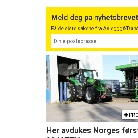
Meld deg på nyhetsbreve
Få de siste sakene fra Anleggg&Trans
PRO
Her avdukes Norges førs