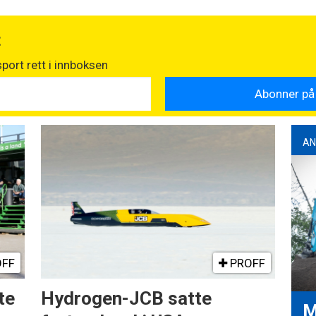
t
port rett i innboksen
AN
FF
PROFF
te
Hydrogen-JCB satte
M