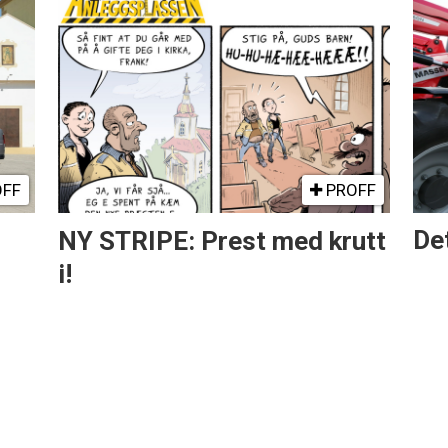
FF
PROFF
NY STRIPE: Prest med krutt
Det
i!