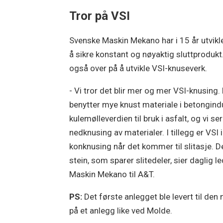
Tror på VSI
Svenske Maskin Mekano har i 15 år utvikle
å sikre konstant og nøyaktig sluttprodukt
også over på å utvikle VSI-knuseverk.
- Vi tror det blir mer og mer VSI-knusing.
benytter mye knust materiale i betongindu
kulemølleverdien til bruk i asfalt, og vi s
nedknusing av materialer. I tillegg er VSI
konknusing når det kommer til slitasje. D
stein, som sparer slitedeler, sier daglig
Maskin Mekano til A&T.
PS:
Det første anlegget ble levert til d
på et anlegg like ved Molde.