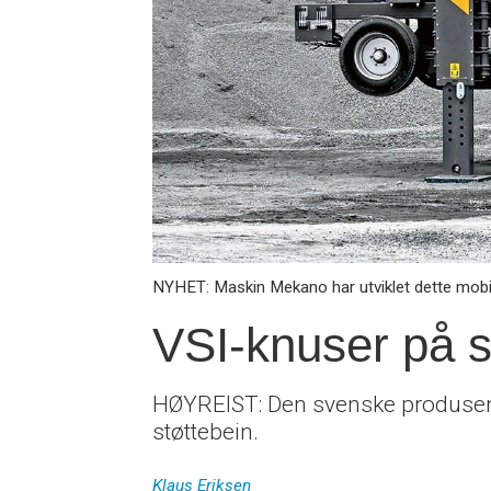
NYHET: Maskin Mekano har utviklet dette mob
VSI-knuser på st
HØYREIST: Den svenske produsente
støttebein.
Klaus
Eriksen