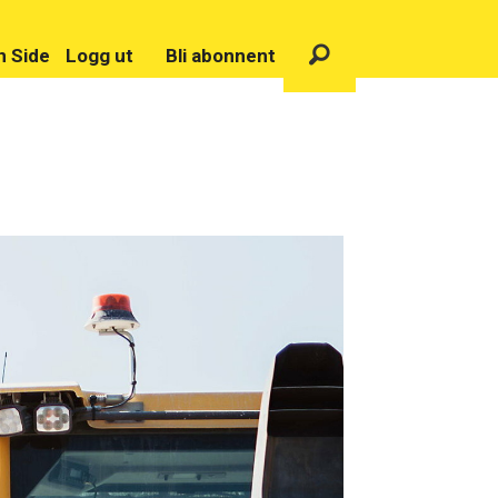
n Side
Logg ut
Bli abonnent