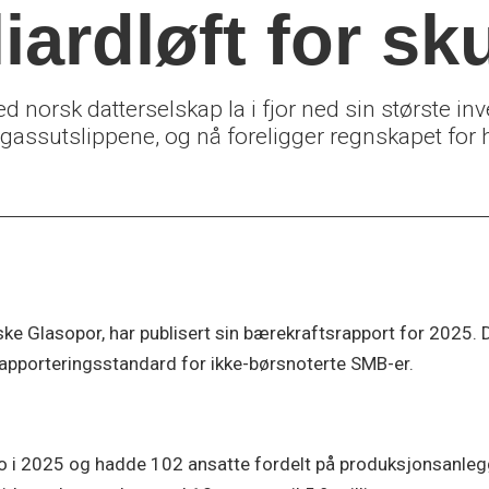
liardløft for s
orsk datterselskap la i fjor ned sin største inv
agassutslippene, og nå foreligger regnskapet for 
ke Glasopor, har publisert sin bærekraftsrapport for 2025. 
 rapporteringsstandard for ikke-børsnoterte SMB-er.
o i 2025 og hadde 102 ansatte fordelt på produksjonsanlegg