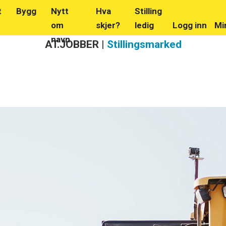
t
Bygg
Nytt
Hva
Stilling
om
skjer?
ledig
Logg inn
Mi
navn
AT.JOBBER |
Stillingsmarked