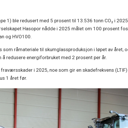
e 1) ble redusert med 5 prosent til 13.536 tonn CO₂ i 2025. 
tterselskapet Hasopor nådde i 2025 målet om 100 prosent foss
opan og HVO100.
 som råmateriale til skumglassproduksjon i løpet av året, og
m å redusere energiforbruket med 2 prosent per år.
to fraværsskader i 2025, noe som gir en skadefrekvens (LTIF
s 1 året før.