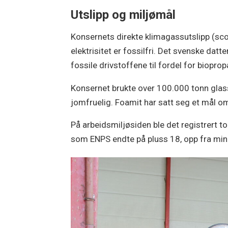
Utslipp og miljømål
Konsernets direkte klimagassutslipp (scop
elektrisitet er fossilfri. Det svenske da
fossile drivstoffene til fordel for biopr
Konsernet brukte over 100.000 tonn glass
jomfruelig. Foamit har satt seg et mål o
På arbeidsmiljøsiden ble det registrert 
som ENPS endte på pluss 18, opp fra minu