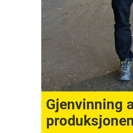
Gjenvinning a
produksjone