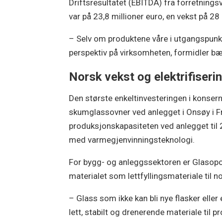
Driftsresultatet (EBITDA) fra forretning
var på 23,8 millioner euro, en vekst på 28
– Selv om produktene våre i utgangspunkt
perspektiv på virksomheten, formidler bær
Norsk vekst og elektrifiseri
Den største enkeltinvesteringen i konser
skumglassovner ved anlegget i Onsøy i Fr
produksjonskapasiteten ved anlegget til 2
med varmegjenvinningsteknologi.
For bygg- og anleggssektoren er Glasopor
materialet som lettfyllingsmateriale til
– Glass som ikke kan bli nye flasker eller 
lett, stabilt og drenerende materiale til 