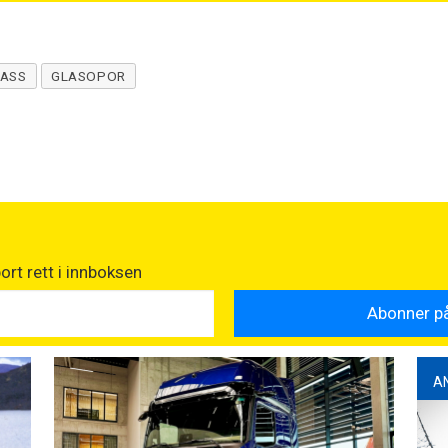
ASS
GLASOPOR
rt rett i innboksen
A