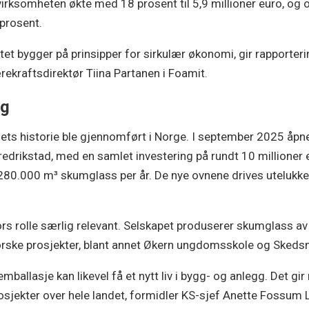
svirksomheten økte med 18 prosent til 5,9 millioner euro, o
 prosent.
et bygger på prinsipper for sirkulær økonomi, gir rapporte
ekraftsdirektør Tiina Partanen i Foamit.
ng
nets historie ble gjennomført i Norge. I september 2025 åpne
edrikstad, med en samlet investering på rundt 10 millioner 
80.000 m³ skumglass per år. De nye ovnene drives utelukkende
s rolle særlig relevant. Selskapet produserer skumglass av 
 norske prosjekter, blant annet Økern ungdomsskole og Sked
emballasje kan likevel få et nytt liv i bygg- og anlegg. Det gi
prosjekter over hele landet, formidler KS-sjef Anette Fossum L