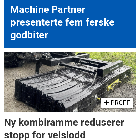
Machine Partner
presenterte fem ferske
godbiter
PROFF
Ny kombiramme reduserer
stopp for veislodd