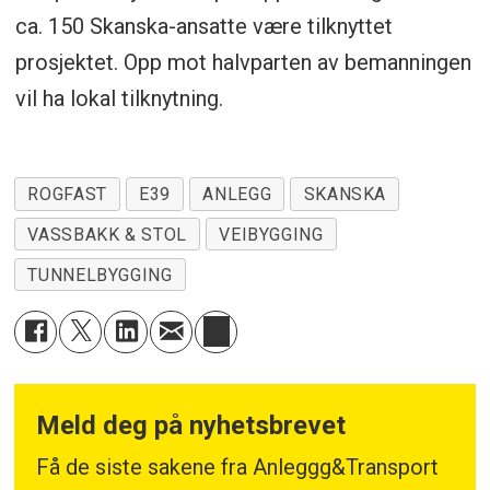
ca. 150 Skanska-ansatte være tilknyttet
prosjektet. Opp mot halvparten av bemanningen
vil ha lokal tilknytning.
ROGFAST
E39
ANLEGG
SKANSKA
VASSBAKK & STOL
VEIBYGGING
TUNNELBYGGING
Meld deg på nyhetsbrevet
Få de siste sakene fra Anleggg&Transport