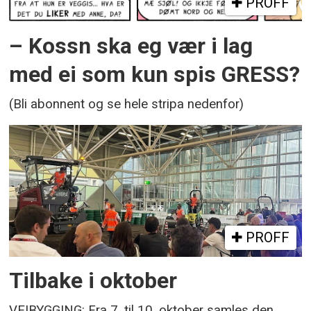
PROFF
– Kossn ska eg vær i lag
med ei som kun spis GRESS?
(Bli abonnent og se hele stripa nedenfor)
PROFF
Tilbake i oktober
VEIBYGGING: Fra 7. til 10. oktober samles den