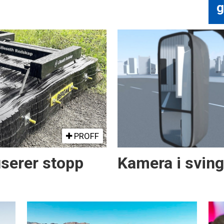
g
PROFF
serer stopp
Kamera i svin