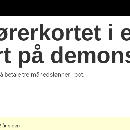
ørerkortet i e
rt på demon
l å betale tre månedslønner i bot.
2 år siden.