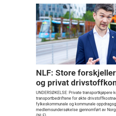
NLF: Store forskjeller
og privat drivstoffk
UNDERSØKELSE: Private transportkjøpere k
transportbedriftene for økte drivstoffkostna
fylkeskommunale og kommunale oppdragsgiv
medlemsundersøkelse gjennomført av Norge
(NLF).