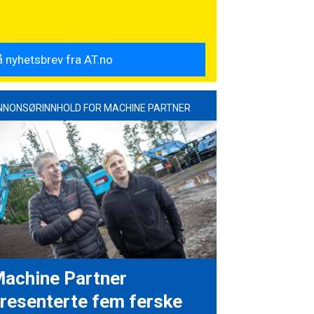
NNONSØRINNHOLD FOR MACHINE PARTNER
achine Partner
resenterte fem ferske