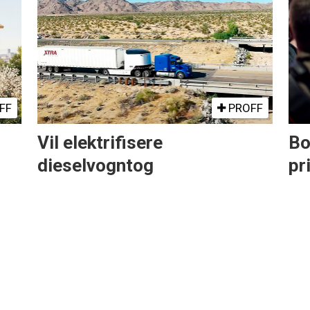
FF
PROFF
Vil elektrifisere
Bo
dieselvogntog
pr