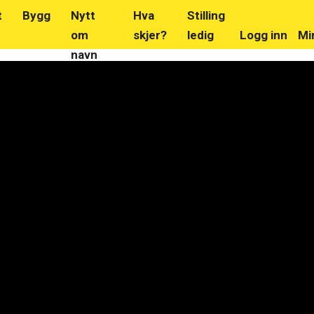
t
Bygg
Nytt
Hva
Stilling
om
skjer?
ledig
Logg inn
Mi
navn