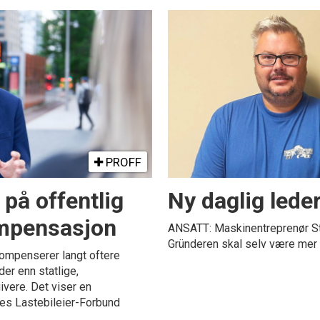
PROFF
 på offentlig
Ny daglig lede
ompensasjon
ANSATT: Maskinentreprenør Stia
Gründeren skal selv være mer 
ompenserer langt oftere
der enn statlige,
ere. Det viser en
s Lastebileier-Forbund