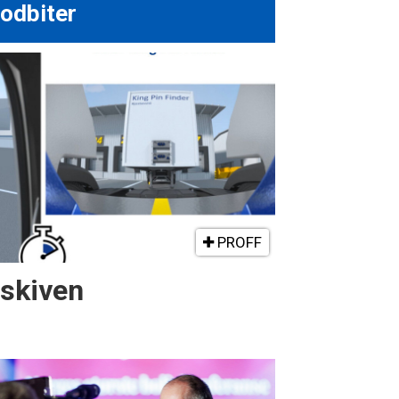
odbiter
PROFF
gskiven