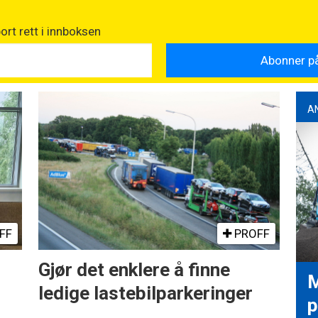
rt rett i innboksen
A
FF
PROFF
Gjør det enklere å finne
M
ledige lastebilparkeringer
p