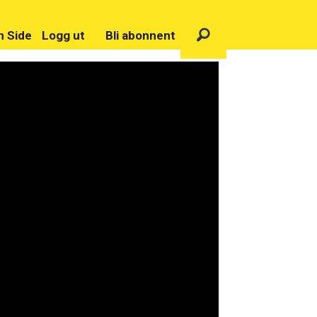
n Side
Logg ut
Bli abonnent