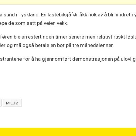
Stralsund i Tyskland. En lastebilsjåfør fikk nok av å bli hindret 
epe de som satt på veien vekk.
øren ble arrestert noen timer senere men relativt raskt løsl
eder og må også betale en bot på tre månedslønner.
trantene for å ha gjennomført demonstrasjonen på ulovlig v
MILJØ