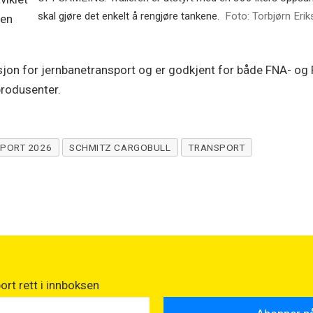
skal gjøre det enkelt å rengjøre tankene.
Foto: Torbjørn Eri
nen
sjon for jernbanetransport og er godkjent for både FNA- og 
produsenter.
PORT 2026
SCHMITZ CARGOBULL
TRANSPORT
rt rett i innboksen