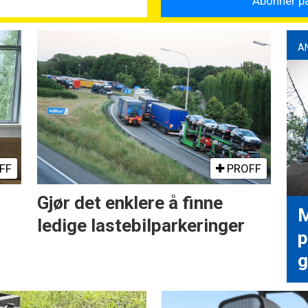
A
FF
PROFF
Gjør det enklere å finne
M
ledige lastebilparkeringer
p
g