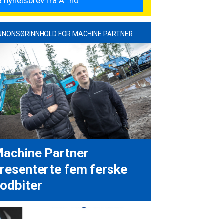
NNONSØRINNHOLD FOR MACHINE PARTNER
achine Partner
resenterte fem ferske
odbiter