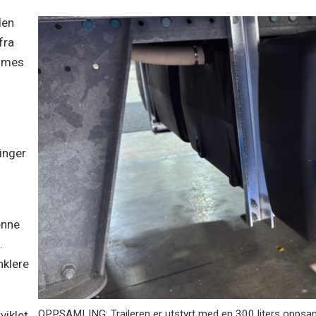
den
fra
ømmes
l
inger
enne
.
nklere
OPPSAMLING: Traileren er utstyrt med en 300 liters oppsam
viklet