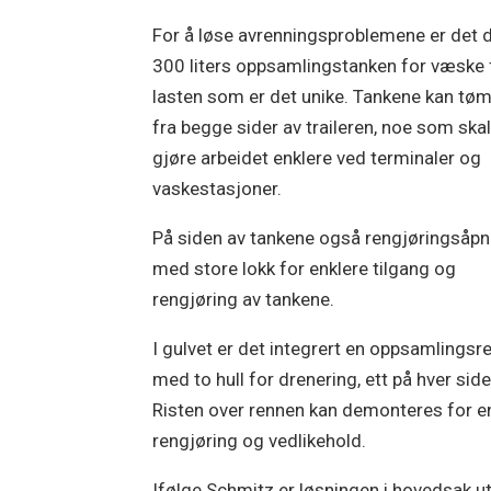
For å løse avrenningsproblemene er det 
300 liters oppsamlingstanken for væske 
lasten som er det unike. Tankene kan t
fra begge sider av traileren, noe som ska
gjøre arbeidet enklere ved terminaler og
vaskestasjoner.
På siden av tankene også rengjøringsåpn
med store lokk for enklere tilgang og
rengjøring av tankene.
I gulvet er det integrert en oppsamlingsr
med to hull for drenering, ett på hver side
Risten over rennen kan demonteres for e
rengjøring og vedlikehold.
Ifølge Schmitz er løsningen i hovedsak ut