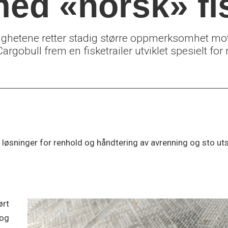
ed «norsk» fis
ghetene retter stadig større oppmerksomhet mot
argobull frem en fisketrailer utviklet spesielt for
 løsninger for renhold og håndtering av avrenning og sto uts
ørt
 og