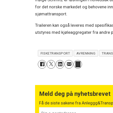
for det norske markedet og behovene in
sjømattransport.
Traileren kan også leveres med spesifika
utstyres med kjøleaggregater fra andre 
FISKETRANSPORT
AVRENNING
TRANS
Meld deg på nyhetsbrevet
Få de siste sakene fra Anleggg&Transpo