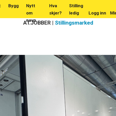
t
Bygg
Nytt
Hva
Stilling
om
skjer?
ledig
Logg inn
Mi
navn
AT.JOBBER |
Stillingsmarked