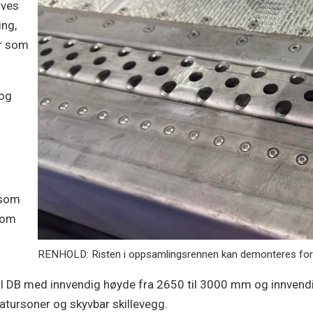
ives
ing,
er som
 og
 som
som
RENHOLD: Risten i oppsamlingsrennen kan demonteres for e
ool DB med innvendig høyde fra 2650 til 3000 mm og innven
atursoner og skyvbar skillevegg.