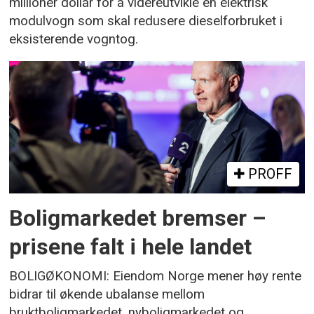
millioner dollar for å videreutvikle en elektrisk
modulvogn som skal redusere dieselforbruket i
eksisterende vogntog.
PROFF
Boligmarkedet bremser –
prisene falt i hele landet
BOLIGØKONOMI: Eiendom Norge mener høy rente
bidrar til økende ubalanse mellom
bruktboligmarkedet, nyboligmarkedet og