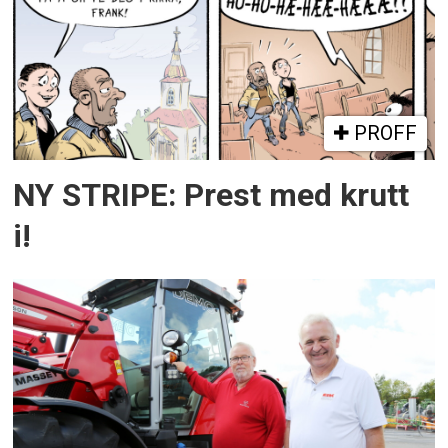
PROFF
NY STRIPE: Prest med krutt
i!