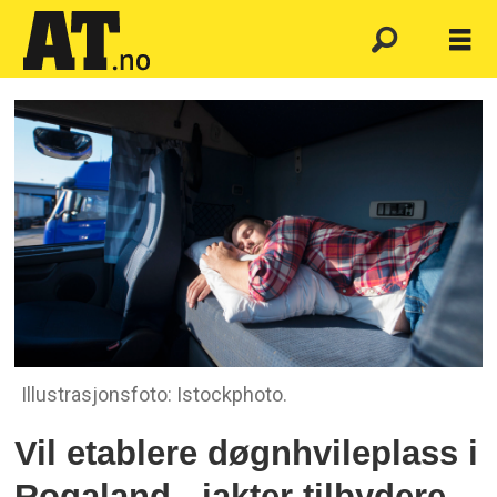
Illustrasjonsfoto: Istockphoto.
Vil etablere døgnhvileplass i
Rogaland - jakter tilbydere