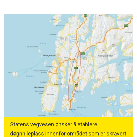
Statens vegvesen ønsker å etablere
døgnhileplass innenfor området som er skravert