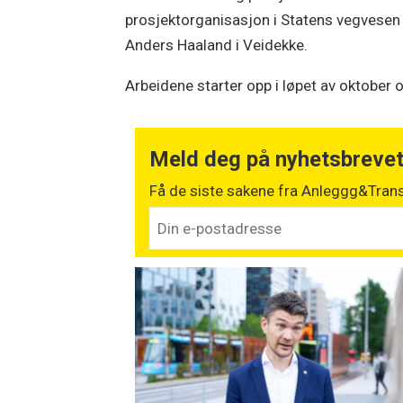
prosjektorganisasjon i Statens vegvesen s
Anders Haaland i Veidekke.
Arbeidene starter opp i løpet av oktober
Meld deg på nyhetsbreve
Få de siste sakene fra Anleggg&Trans