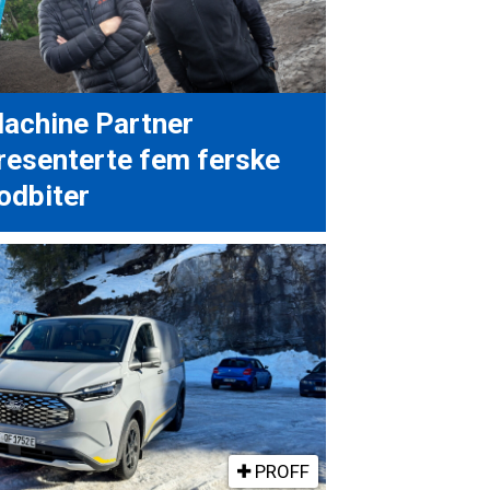
achine Partner
resenterte fem ferske
odbiter
PROFF