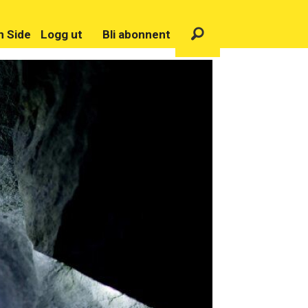
n Side
Logg ut
Bli abonnent