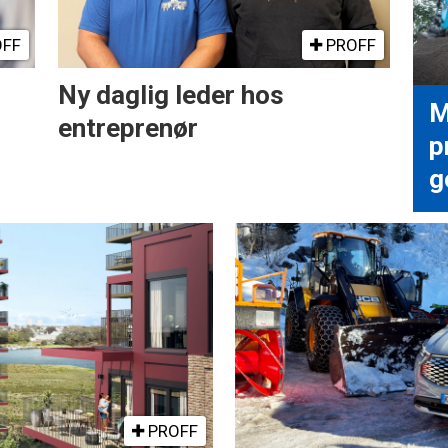
FF
PROFF
Ny daglig leder hos
M
entreprenør
p
g
PROFF