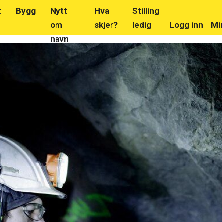
t
Bygg
Nytt
Hva
Stilling
om
skjer?
ledig
Logg inn
Mi
navn