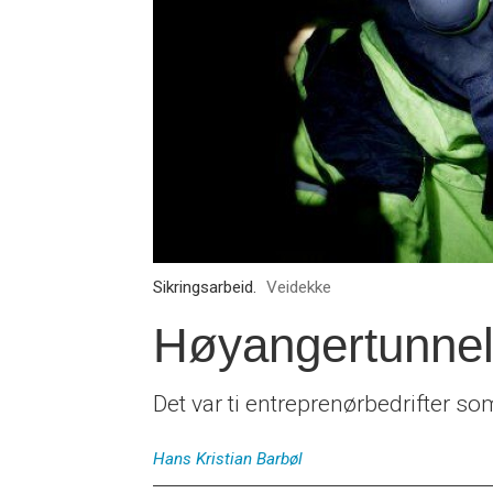
Sikringsarbeid.
Veidekke
Høyangertunnele
Det var ti entreprenørbedrifter 
Hans Kristian
Barbøl