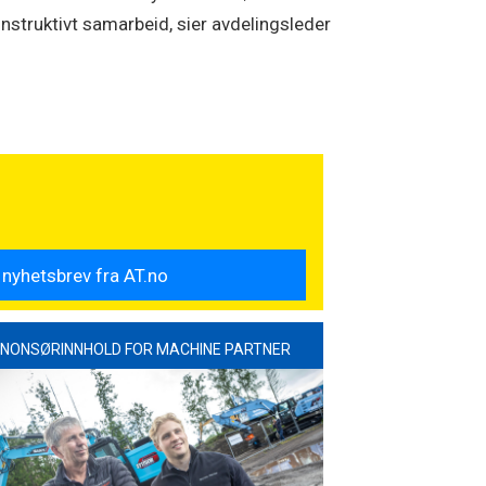
onstruktivt samarbeid, sier avdelingsleder
NONSØRINNHOLD FOR MACHINE PARTNER