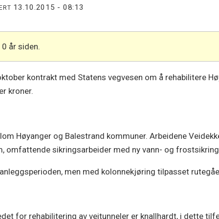
13.10.2015 - 08:13
TERT
10 år siden.
ktober kontrakt med Statens vegvesen om å rehabilitere Hø
er kroner.
ellom Høyanger og Balestrand kommuner. Arbeidene Veidekke
, omfattende sikringsarbeider med ny vann- og frostsikring 
e anleggsperioden, men med kolonnekjøring tilpasset rutegåe
det for rehabilitering av veitunneler er knallhardt, i dette tilf