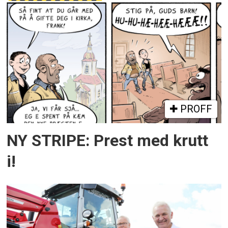
PROFF
NY STRIPE: Prest med krutt
i!