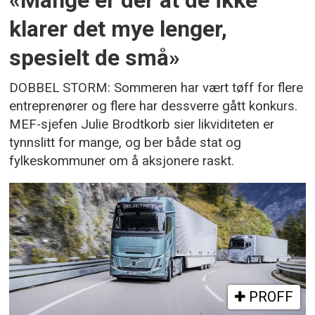
«Mange er der at de ikke
klarer det mye lenger,
spesielt de små»
DOBBEL STORM: Sommeren har vært tøff for flere
entreprenører og flere har dessverre gått konkurs.
MEF-sjefen Julie Brodtkorb sier likviditeten er
tynnslitt for mange, og ber både stat og
fylkeskommuner om å aksjonere raskt.
PROFF