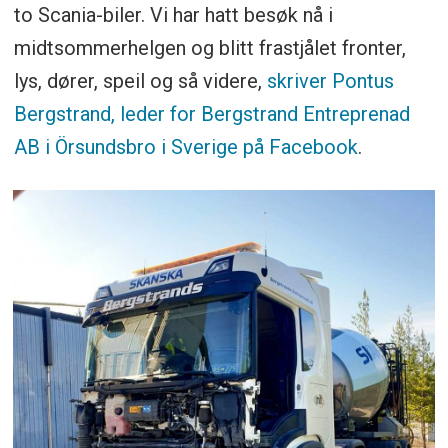
to Scania-biler. Vi har hatt besøk nå i
midtsommerhelgen og blitt frastjålet fronter,
lys, dører, speil og så videre,
skriver Pontus
Bergstrand, leder for Bergstrand Entreprenad
AB i Örsundsbro i Sverige på Facebook
.