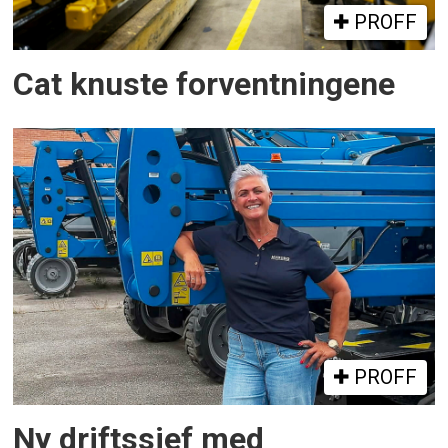
PROFF
Cat knuste forventningene
PROFF
Ny driftssjef med