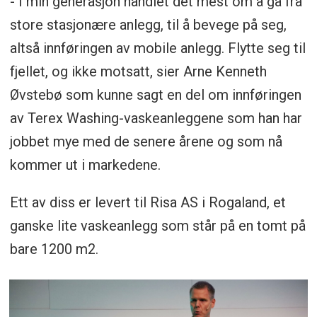
- I min generasjon handlet det mest om å gå fra
store stasjonære anlegg, til å bevege på seg,
altså innføringen av mobile anlegg. Flytte seg til
fjellet, og ikke motsatt, sier Arne Kenneth
Øvstebø som kunne sagt en del om innføringen
av Terex Washing-vaskeanleggene som han har
jobbet mye med de senere årene og som nå
kommer ut i markedene.
Ett av diss er levert til Risa AS i Rogaland, et
ganske lite vaskeanlegg som står på en tomt på
bare 1200 m2.