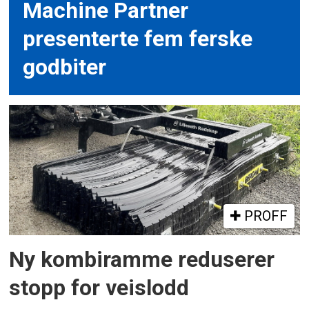
Machine Partner
presenterte fem ferske
godbiter
PROFF
Ny kombiramme reduserer
stopp for veislodd