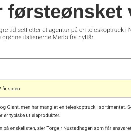
r førsteønsket 
tid sett etter et agentur på en teleskoptruck i No
grønne italienerne Merlo fra nyttår.
2 år siden.
og Giant, men har manglet en teleskoptruck i sortimentet. 
 er typiske utleieprodukter.
én på ønskelisten, sier Torgeir Nustadhagen som får ansvar