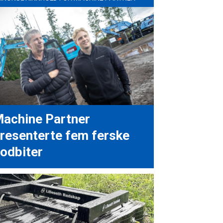
achine Partner
resenterte fem ferske
odbiter