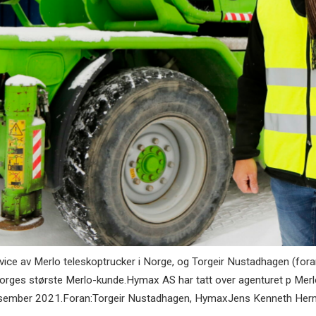
e av Merlo teleskoptrucker i Norge, og Torgeir Nustadhagen (foran)
ges største Merlo-kunde.Hymax AS har tatt over agenturet p Merlo
 desember 2021.Foran:Torgeir Nustadhagen, HymaxJens Kenneth He