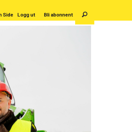
n Side
Logg ut
Bli abonnent