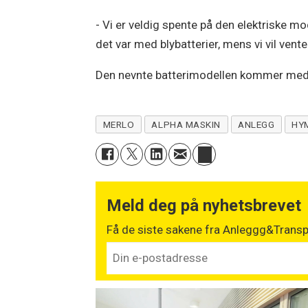
- Vi er veldig spente på den elektriske m
det var med blybatterier, mens vi vil vent
Den nevnte batterimodellen kommer med 
MERLO
ALPHA MASKIN
ANLEGG
HY
Meld deg på nyhetsbrevet
Få de siste sakene fra Anleggg&Transpo