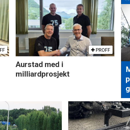
FF
PROFF
Aurstad med i
M
milliardprosjekt
p
g