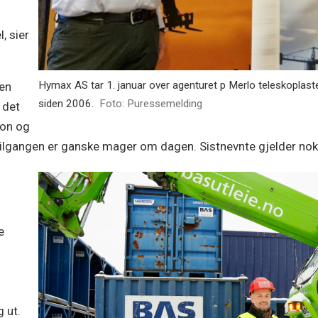
r
, sier
Hymax AS tar 1. januar over agenturet p Merlo teleskoplast
men
siden 2006.
Foto: Puressemelding
 det
jon og
ntilgangen er ganske mager om dagen. Sistnevnte gjelder nok 
e
g ut.