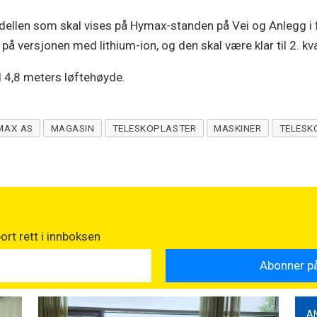
odellen som skal vises på Hymax-standen på Vei og Anlegg i 
e på versjonen med lithium-ion, og den skal være klar til 2. k
4,8 meters løftehøyde.
MAX AS
MAGASIN
TELESKOPLASTER
MASKINER
TELESK
rt rett i innboksen
A