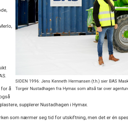
ode,
a
Merlo,
sikt
AS.
SIDEN 1996: Jens Kenneth Hermansen (t.h.) sier BAS Maski
 for å
Torgeir Nustadhagen fra Hymax som altså tar over agenture
 også
lastere, supplerer Nustadhagen i Hymax.
rken som nærmer seg tid for utskiftning, men det er én spes