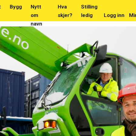
t
Bygg
Nytt
Hva
Stilling
om
skjer?
ledig
Logg inn
Mi
navn