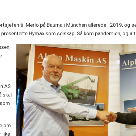
rtsjefen til Merlo på Bauma i München allerede i 2019, og 
presenterte Hymax som selskap. Så kom pandemien, og alt ble
ssen,
ge
in AS
 skal
e som
re om
 like