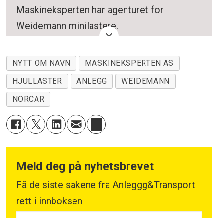
Maskineksperten har agenturet for
Weidemann minilastere.
Maskineksperten AS er eid av Agri Midt-
NYTT OM NAVN
MASKINEKSPERTEN AS
Norge AS som er eier av Eiksenteret Midt-
HJULLASTER
ANLEGG
WEIDEMANN
Norge – og Maskinsenterne AS som er
eiere av Eiksenteret Kløfta, Lier, Hønefoss,
NORCAR
Stokke, Skien, Gol og Vikersund.
Selskapet har de fleste Eiksenter som sitt
hovedforhandlernettverk, med avdelinger
Meld deg på nyhetsbrevet
som dekker det meste av Norge.
Få de siste sakene fra Anleggg&Transport
Maskineksperten AS er eier av Sewe
rett i innboksen
Maskin AS som er importør av Norcar