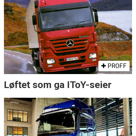
PROFF
Løftet som ga IToY-seier