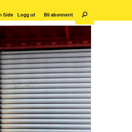
n Side
Logg ut
Bli abonnent