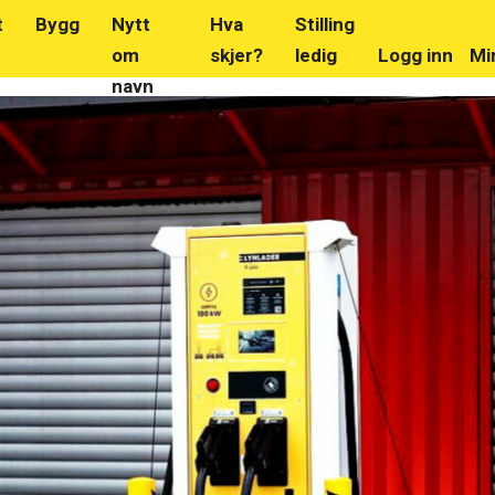
t
Bygg
Nytt
Hva
Stilling
om
skjer?
ledig
Logg inn
Mi
navn