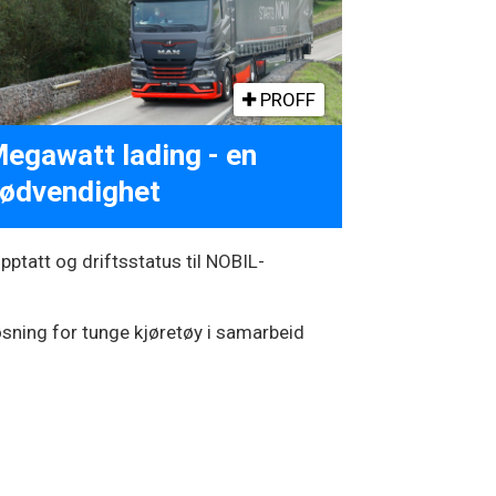
PROFF
egawatt lading - en
ødvendighet
pptatt og driftsstatus til NOBIL-
øsning for tunge kjøretøy i samarbeid