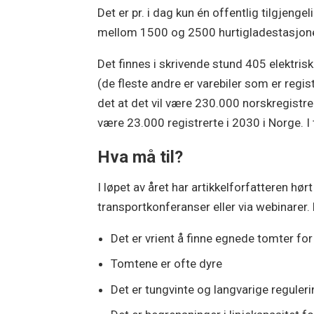
Det er pr. i dag kun én offentlig tilgjenge
mellom 1500 og 2500 hurtigladestasjoner 
Det finnes i skrivende stund 405 elektris
(de fleste andre er varebiler som er regis
det at det vil være 230.000 norskregistrert
være 23.000 registrerte i 2030 i Norge. I
Hva må til?
I løpet av året har artikkelforfatteren hør
transportkonferanser eller via webinarer.
Det er vrient å finne egnede tomter for
Tomtene er ofte dyre
Det er tungvinte og langvarige regule