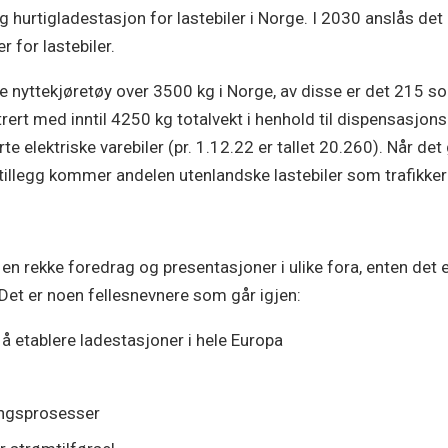
lig hurtigladestasjon for lastebiler i Norge. I 2030 anslås det
for lastebiler.
ke nyttekjøretøy over 3500 kg i Norge, av disse er det 215 so
trert med inntil 4250 kg totalvekt i henhold til dispensasjons
e elektriske varebiler (pr. 1.12.22 er tallet 20.260). Når det g
 tillegg kommer andelen utenlandske lastebiler som trafikker
t en rekke foredrag og presentasjoner i ulike fora, enten det e
 Det er noen fellesnevnere som går igjen:
 å etablere ladestasjoner i hele Europa
ringsprosesser