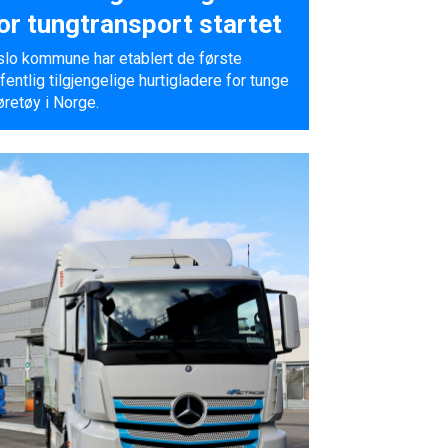
or tungtransport startet
lo kommune har etablert de første
fentlig tilgjengelige hurtigladere for tunge
øretøy i Norge.