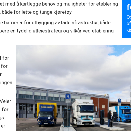
et med å kartlegge behov og muligheter for etablering
f
, både for lette og tunge kjøretøy
Os
e barrierer for utbygging av ladeinfrastruktur, både
of
kj
ere en tydelig utleiestrategi og vilkår ved etablering
l for
 for
r
lingen
 Veier
 for
gs
 er