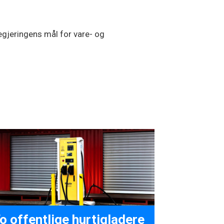
 Regjeringens mål for vare- og
o offentlige hurtigladere