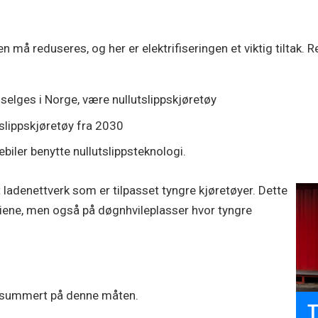
en må reduseres, og her er elektrifiseringen et viktig tiltak.
m selges i Norge, være nullutslippskjøretøy
tslippskjøretøy fra 2030
biler benytte nullutslippsteknologi.
 ladenettverk som er tilpasset tyngre kjøretøyer. Dette
veiene, men også på døgnhvileplasser hvor tyngre
ppsummert på denne måten.
T