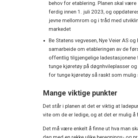
behov for etablering. Planen skal være
ferdig innen 1. juli 2023, og oppdatere
jevne mellomrom og i tråd med utvikli
markedet
Be Statens vegvesen, Nye Veier AS og
samarbeide om etableringen av de før
offentlig tilgjengelige ladestasjonene 
tunge kjøretøy på døgnhvileplasser og r
for tunge kjøretøy så raskt som mulig s
Mange viktige punkter
Det står i planen at det er viktig at lad
vite om de er ledige, og at det er mulig 
Det må være enkelt å finne ut hva man ska
dag med en rekke ulike beregnings- og pri