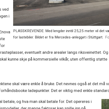
s ved
ngen i
PLASSKREVENDE: Med lengder inntil 25,25 meter vil det vær
 Enova
for lastebiler. Bildet er fra Mercedes-anlegget i Stüttgart.
Fo
ste
for
asteplasser, eventuelt andre arealer langs riksveinettet. Og 
kal kunne skje på kommersielle vilkår, uten offentlig støtte
epunktene skal være enkle å bruke. Det nevnes også at det må 
å forhåndsbooke ladepunkter. Det er viktig med enkle standar
l betale, og hva man skal betale for. Det opereres i
smodeller, der mange faktorer kan spille inn på