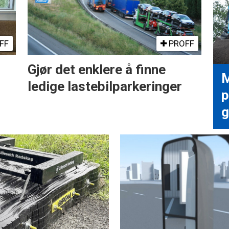
FF
PROFF
Gjør det enklere å finne
M
ledige lastebilparkeringer
p
g