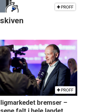
PROFF
gskiven
PROFF
ligmarkedet bremser –
isene falt i hele landet