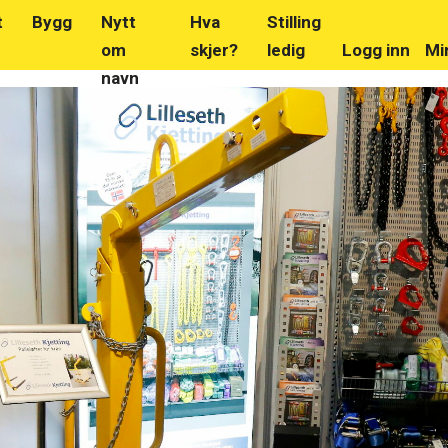
t
Bygg
Nytt
Hva
Stilling
om
skjer?
ledig
Logg inn
Mi
navn