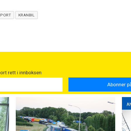
SPORT
KRANBIL
rt rett i innboksen
A