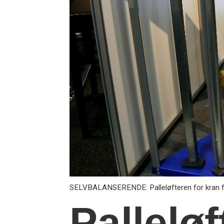
SELVBALANSERENDE: Palleløfteren for kran fra 
Palleløf