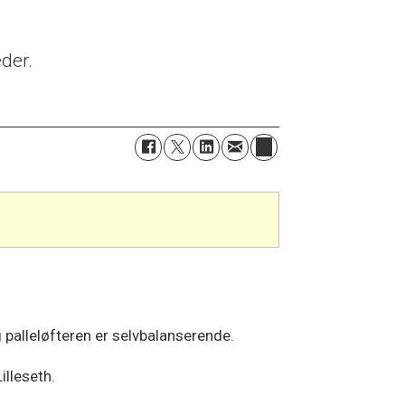
eder.
 palleløfteren er selvbalanserende.
illeseth.