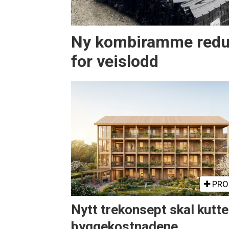
Ny kombiramme redu
for veislodd
PRO
Nytt trekonsept skal kutte
byggekostnadene