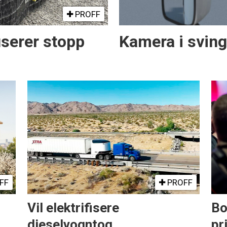
PROFF
serer stopp
Kamera i svin
FF
PROFF
Vil elektrifisere
Bo
dieselvogntog
pr