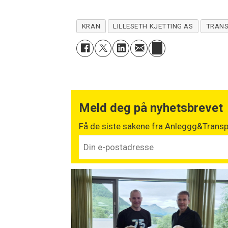
KRAN
LILLESETH KJETTING AS
TRAN
Meld deg på nyhetsbrevet
Få de siste sakene fra Anleggg&Transpo