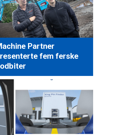
achine Partner
resenterte fem ferske
odbiter