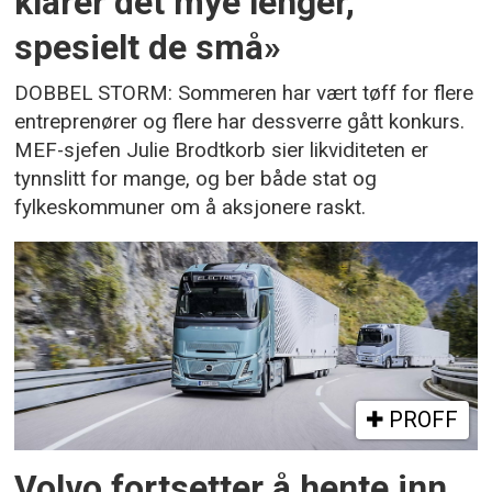
klarer det mye lenger,
spesielt de små»
DOBBEL STORM: Sommeren har vært tøff for flere
entreprenører og flere har dessverre gått konkurs.
MEF-sjefen Julie Brodtkorb sier likviditeten er
tynnslitt for mange, og ber både stat og
fylkeskommuner om å aksjonere raskt.
PROFF
Volvo fortsetter å hente inn