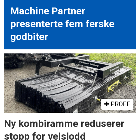
Machine Partner
presenterte fem ferske
godbiter
PROFF
Ny kombiramme reduserer
stopp for veislodd