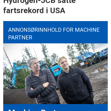
Hydrogen-JCB satte
fartsrekord i USA
ANNONSØRINNHOLD FOR MACHINE
PARTNER