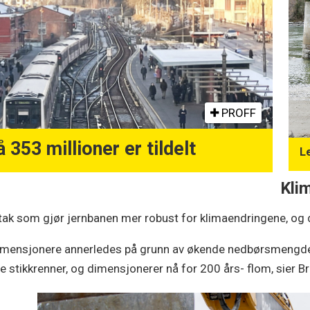
PROFF
353 millioner er tildelt
Le
Kli
å tiltak som gjør jernbanen mer robust for klimaendringene, o
 dimensjonere annerledes på grunn av økende nedbørsmengder
rre stikkrenner, og dimensjonerer nå for 200 års- flom, sier 