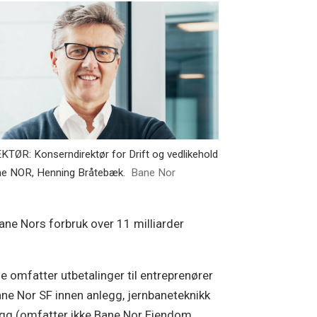
KTØR: Konserndirektør for Drift og vedlikehold
ne NOR, Henning Bråtebæk.
Bane Nor
Bane Nors forbruk over 11 milliarder
ne omfatter utbetalinger til entreprenører
ane Nor SF innen anlegg, jernbaneteknikk
gg (omfatter ikke Bane Nor Eiendom