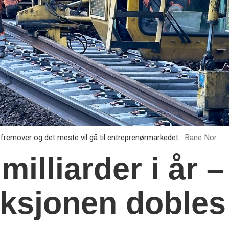
fremover og det meste vil gå til entreprenørmarkedet.
Bane Nor
milliarder i år 
uksjonen dobles