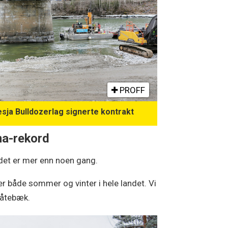
PROFF
sja Bulldozerlag signerte kontrakt
ma-rekord
g det er mer enn noen gang.
 både sommer og vinter i hele landet. Vi
Bråtebæk.