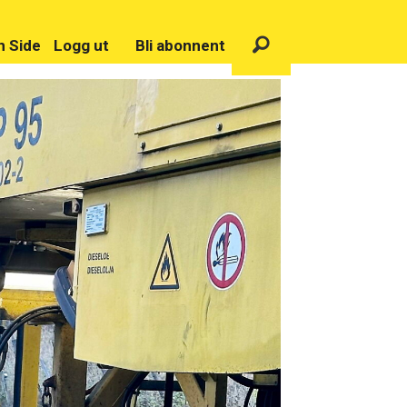
n Side
Logg ut
Bli abonnent