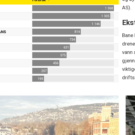
AS).
Eks
Bane 
drener
vann 
gjenn
viktig
drift