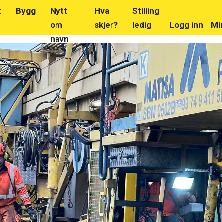
t
Bygg
Nytt
Hva
Stilling
om
skjer?
ledig
Logg inn
Mi
navn