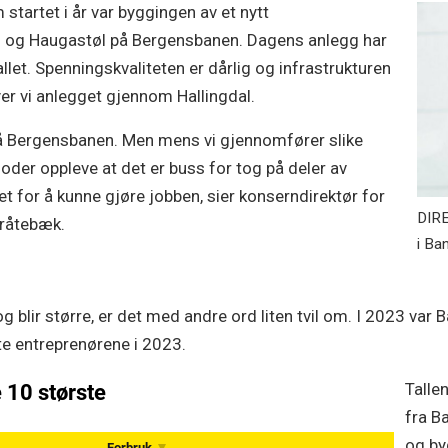
startet i år var byggingen av et nytt
 og Haugastøl på Bergensbanen. Dagens anlegg har
llet. Spenningskvaliteten er dårlig og infrastrukturen
er vi anlegget gjennom Hallingdal.
 på Bergensbanen. Men mens vi gjennomfører slike
rioder oppleve at det er buss for tog på deler av
ret for å kunne gjøre jobben, sier konserndirektør for
DIRE
Bråtebæk.
i Ba
 blir større, er det med andre ord liten tvil om. I 2023 var 
ste entreprenørene i 2023.
Talle
fra B
og by