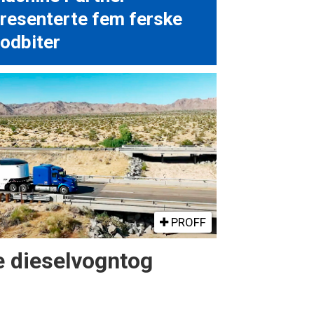
resenterte fem ferske
odbiter
PROFF
re dieselvogntog