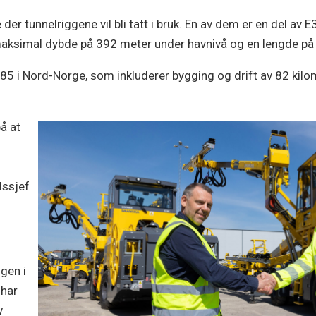
 der tunnelriggene vil bli tatt i bruk. En av dem er en del av 
maksimal dybde på 392 meter under havnivå og en lengde p
v 85 i Nord-Norge, som inkluderer bygging og drift av 82 kil
å at
dssjef
gen i
 har
v