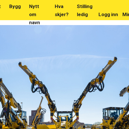
t
Bygg
Nytt
Hva
Stilling
om
skjer?
ledig
Logg inn
Mi
navn