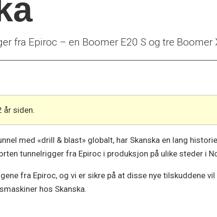
ka
gger fra Epiroc – en Boomer E20 S og tre Boomer
2 år siden.
nel med «drill & blast» globalt, har Skanska en lang historie
rten tunnelrigger fra Epiroc i produksjon på ulike steder i N
ne fra Epiroc, og vi er sikre på at disse nye tilskuddene vil bi
rdsmaskiner hos Skanska.