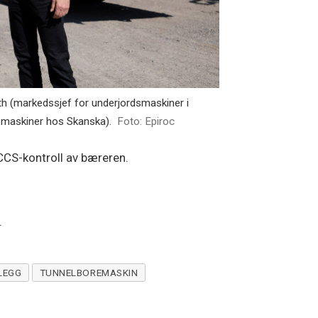
th (markedssjef for underjordsmaskiner i
dsmaskiner hos Skanska).
Foto: Epiroc
g CCS-kontroll av bæreren.
.
LEGG
TUNNELBOREMASKIN