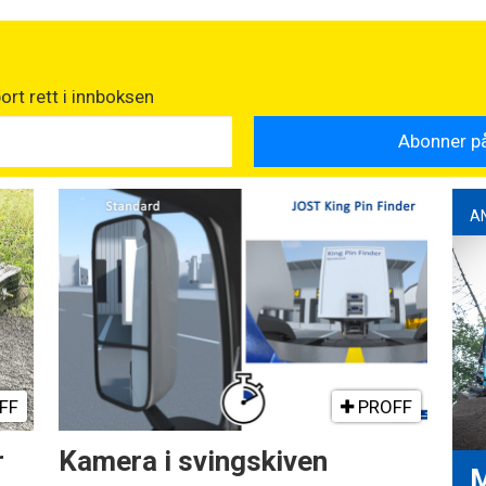
rt rett i innboksen
A
FF
PROFF
r
Kamera i svingskiven
M