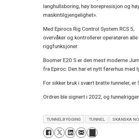
langhullsboring, høy borepresisjon og hø
maskintilgjengelighet».
Med Epirocs Rig Control System RCS 5,
overvåker og kontrollerer operatøren alle
riggfunksjoner.
Boomer E20 S er den mest moderne Ju
fra Epiroc. Den har et nytt førerhus med 
For sikker bruk i svært bratte tunneler, e
Ordren ble signert i 2022, og tunnelriggen
TUNNELBYGGING
TUNNEL
SKANSKA N