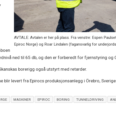
y
AVTALE: Avtalen er her på plass. Fra venstre: Espen Paulse
Epiroc Norge) og Roar Lindalen (fagansvarlig for underjor
mboen
lydnivå ned til 65 db, og den er forberedt for fjernstyring o
r Skanskas borerigg også utstyrt med retarder.
e blir levert fra Epirocs produksjonsanlegg i Örebro, Sverige
ORGE
MASKINER
EPIROC
BORING
TUNNELDRIVING
AN