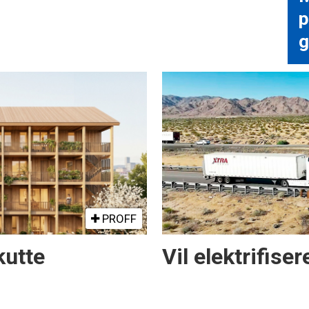
p
g
PROFF
kutte
Vil elektrifise