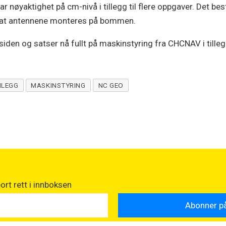
nøyaktighet på cm-nivå i tillegg til flere oppgaver. Det bes
r at antennene monteres på bommen.
den og satser nå fullt på maskinstyring fra CHCNAV i tillegg 
NLEGG
MASKINSTYRING
NC GEO
rt rett i innboksen