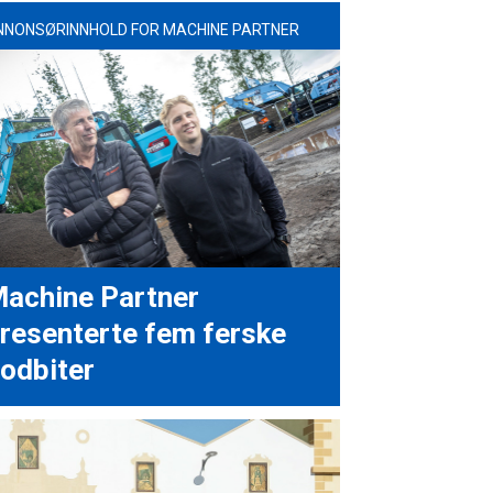
NNONSØRINNHOLD FOR MACHINE PARTNER
achine Partner
resenterte fem ferske
odbiter