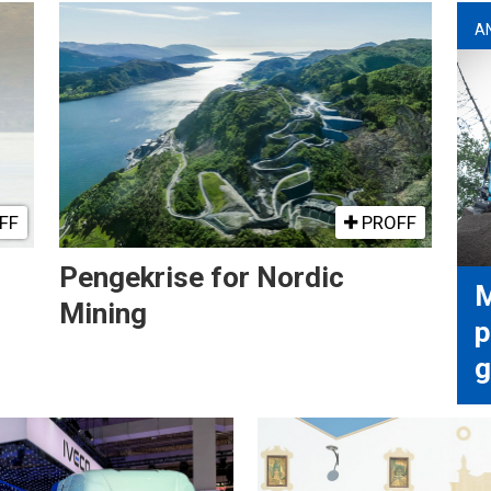
A
FF
PROFF
Pengekrise for Nordic
M
Mining
p
g