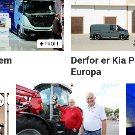
PROFF
rem
Derfor er Kia 
Europa