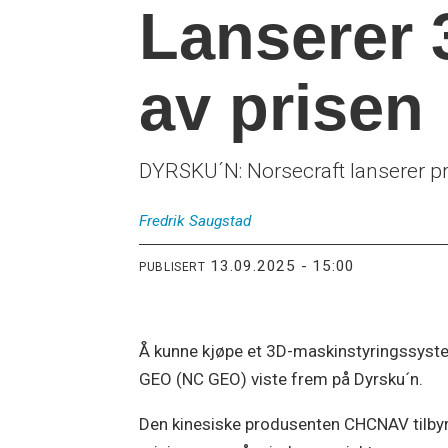
Lanserer 
av prisen
DYRSKU´N: Norsecraft lanserer p
Fredrik
Saugstad
13.09.2025 - 15:00
PUBLISERT
Å kunne kjøpe et 3D-maskinstyringssystem
GEO (NC GEO) viste frem på Dyrsku´n.
Den kinesiske produsenten CHCNAV tilby