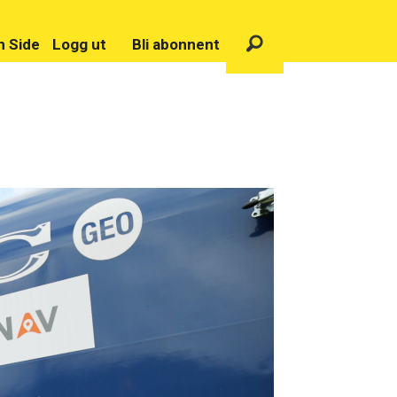
n Side
Logg ut
Bli abonnent