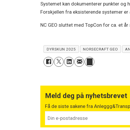
Systemet kan dokumenterer punkter og har 
Forskjellen fra eksisterende systemer e
NC GEO sluttet med TopCon for ca. et år si
DYRSKUN 2025
NORSECRAFT GEO
A
Meld deg på nyhetsbrevet
Få de siste sakene fra Anleggg&Transpo