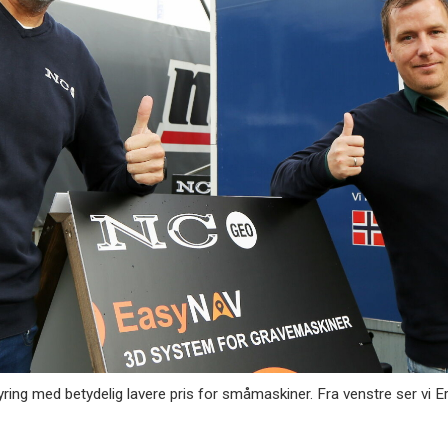
med betydelig lavere pris for småmaskiner. Fra venstre ser vi Erl