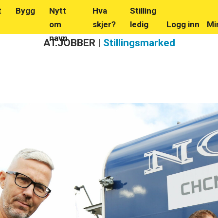
t
Bygg
Nytt
Hva
Stilling
om
skjer?
ledig
Logg inn
Mi
navn
AT.JOBBER |
Stillingsmarked