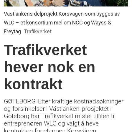
Västlänkens delprojekt Korsvägen som bygges av
WLC – et konsortium mellom NCC og Wayss &
Freytag
Trafikverket
Trafikverket
hever nok en
kontrakt
GØTEBORG: Etter kraftige kostnadsøkninger
og forsinkelser i Västlänken-prosjektet i
Göteborg har Trafikverket mistet tilliten til
entreprenøren WLC og valgt å heve
kontrakten for etappen Korsvägen.