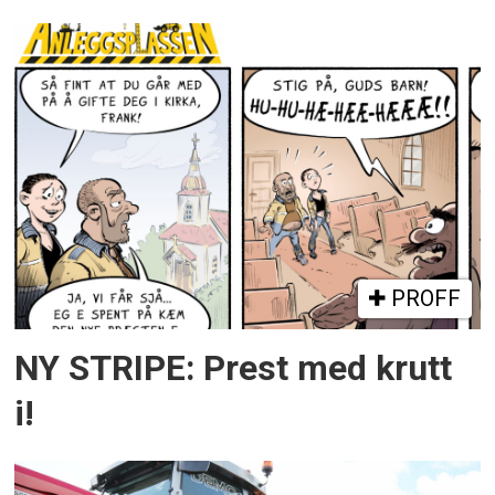
PROFF
NY STRIPE: Prest med krutt
i!