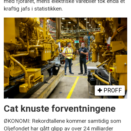
med fjoråret, mens elektriske varebiler tok enda et
kraftig jafs i statistikken.
PROFF
Cat knuste forventningene
ØKONOMI: Rekordtallene kommer samtidig som
Oljefondet har gått glipp av over 24 milliarder