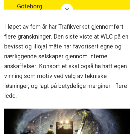
Göteborg
Etapper: Haga, Korsvägen, Centralen
I løpet av fem år har Trafikverket gjennomført
flere granskninger. Den siste viste at WLC på en
Formål: Øke kapasiteten i
bevisst og illojal måte har favorisert egne og
jernbanenettet, korte ned reisetid og
nærliggende selskaper gjennom interne
styrke pendlingen i Västsverige
anskaffelser. Konsortiet skal også ha hatt egen
Planlagt ferdigstillelse: 2030
vinning som motiv ved valg av tekniske
løsninger, og lagt på betydelige marginer i flere
Ny kostnadsprognose (2025): 49,3 mrd.
ledd.
SEK
Hevet kontrakt: Etapp Korsvägen
(entreprenør WLC – Wayss & Freytag