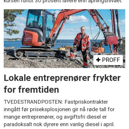
kursen rundt 30 prosent lavere enn åpningsnivået.
PROFF
Lokale entreprenører frykter
for fremtiden
TVEDESTRANDPOSTEN: Fastpriskontrakter
inngått før priseksplosjonen gir nå røde tall for
mange entreprenører, og avgiftsfri diesel er
paradoksalt nok dyrere enn vanlig diesel i april.